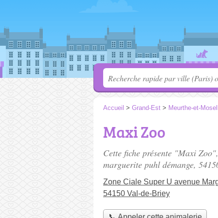
Accueil
>
Grand-Est
>
Meurthe-et-Mosel
Maxi Zoo
Cette fiche présente "Maxi Zoo"
marguerite puhl démange
, 5415
Zone Ciale Super U avenue Mar
54150 Val-de-Briey
📞 Appeler cette animalerie