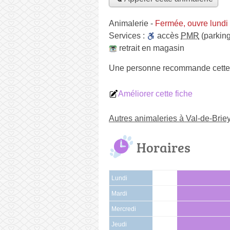
Animalerie
-
Fermée, ouvre lundi
Services :
accès
PMR
(parking
retrait en magasin
Une personne
recommande
cette
Améliorer cette fiche
Autres animaleries à Val-de-Brie
Horaires
Lundi
Mardi
Mercredi
Jeudi