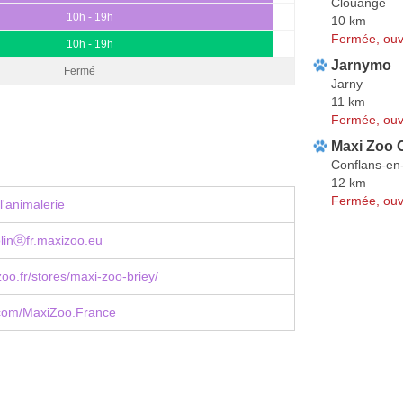
Clouange
10h - 19h
10 km
Fermée, ouv
10h - 19h
Jarnymo
Fermé
Jarny
11 km
Fermée, ouv
Maxi Zoo 
Conflans-en
12 km
Fermée, ouv
l'animalerie
olinⓐfr.maxizoo.eu
o.fr/stores/maxi-zoo-briey/
com/MaxiZoo.France