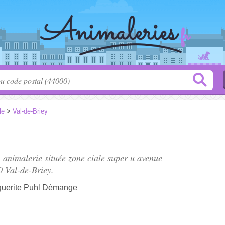
le
>
Val-de-Briey
, animalerie située
zone ciale super u avenue
0 Val-de-Briey.
guerite Puhl Démange