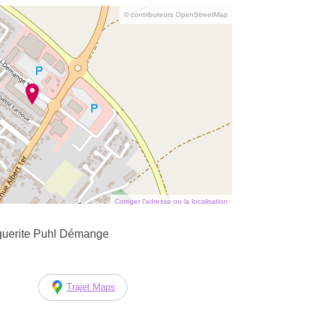
© contributeurs OpenStreetMap
Corriger l’adresse ou la localisation
guerite Puhl Démange
Trajet Maps