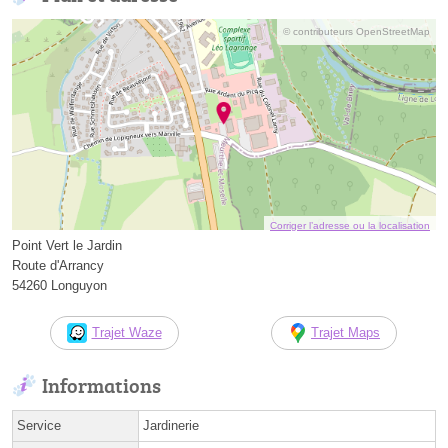
© contributeurs OpenStreetMap
Corriger l’adresse ou la localisation
Point Vert le Jardin
Route d'Arrancy
54260 Longuyon
Trajet Waze
Trajet Maps
Informations
Service
Jardinerie