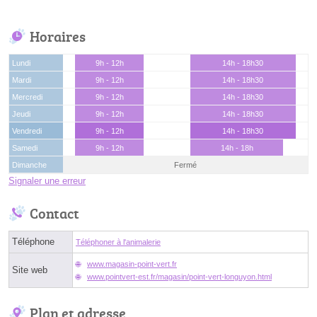
Horaires
Lundi
9h - 12h
14h - 18h30
Mardi
9h - 12h
14h - 18h30
Mercredi
9h - 12h
14h - 18h30
Jeudi
9h - 12h
14h - 18h30
Vendredi
9h - 12h
14h - 18h30
Samedi
9h - 12h
14h - 18h
Dimanche
Fermé
Signaler une erreur
Contact
Téléphone
Téléphoner à l'animalerie
www.magasin-point-vert.fr
Site web
www.pointvert-est.fr/magasin/point-vert-longuyon.html
Plan et adresse