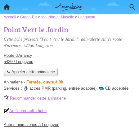
Accueil
>
Grand-Est
>
Meurthe-et-Moselle
>
Longuyon
Point Vert le Jardin
Cette fiche présente "Point Vert le Jardin", animalerie située
route
d'arrancy
, 54260 Longuyon.
Route d'Arrancy
54260 Longuyon
📞 Appeler cette animalerie
Animalerie
-
Fermée, ouvre à 9h
Services :
accès
PMR
(parking, entrée adaptée)
,
CB acceptée
Recommander cette animalerie
Améliorer cette fiche
Autres animaleries à Longuyon