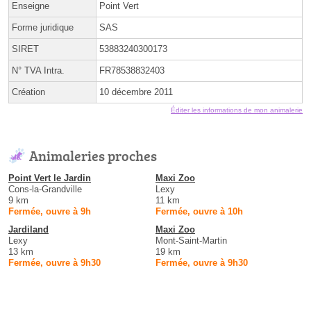
Enseigne
Point Vert
Forme juridique
SAS
SIRET
53883240300173
N° TVA Intra.
FR78538832403
Création
10 décembre 2011
Éditer les informations de mon animalerie
Animaleries proches
Point Vert le Jardin
Maxi Zoo
Cons-la-Grandville
Lexy
9 km
11 km
Fermée, ouvre à 9h
Fermée, ouvre à 10h
Jardiland
Maxi Zoo
Lexy
Mont-Saint-Martin
13 km
19 km
Fermée, ouvre à 9h30
Fermée, ouvre à 9h30