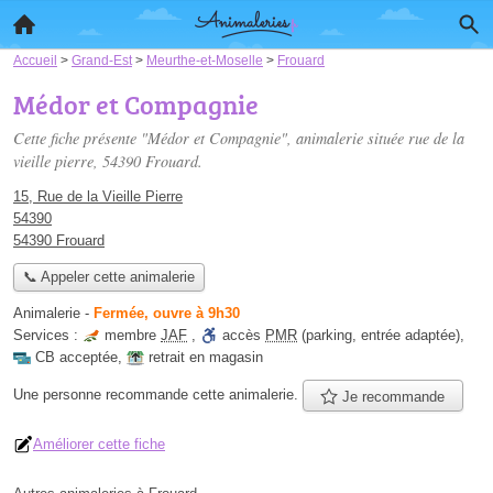
Accueil
>
Grand-Est
>
Meurthe-et-Moselle
>
Frouard
Médor et Compagnie
Cette fiche présente "Médor et Compagnie", animalerie située
rue de la
vieille pierre
, 54390 Frouard.
15, Rue de la Vieille Pierre
54390
54390 Frouard
📞 Appeler cette animalerie
Animalerie
-
Fermée, ouvre à 9h30
Services :
membre
JAF
,
accès
PMR
(parking, entrée adaptée)
,
CB acceptée
,
retrait en magasin
Une personne
recommande
cette animalerie.
Je recommande
Améliorer cette fiche