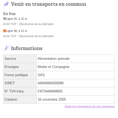
Venir en transports en commun
En bus
Ligne 26, à 31 m
Arrêt TGP - 20a Avenue de la Libération
Ligne 98, à 31 m
Arrêt TGP - 20a Avenue de la Libération
Informations
Service
Alimentation animale
Enseigne
Medor et Compagnie
Forme juridique
SAS
SIRET
44946869300089
N° TVA Intra.
FR70449468693
Création
16 novembre 2005
Éditer les informations de mon animalerie