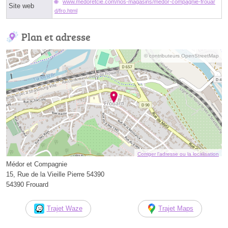
www.medoretcie.com/nos-magasins/medor-compagnie-frouar
Site web
d/fro.html
Plan et adresse
© contributeurs OpenStreetMap
Corriger l’adresse ou la localisation
Médor et Compagnie
15, Rue de la Vieille Pierre 54390
54390 Frouard
Trajet Waze
Trajet Maps