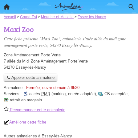
Accueil
>
Grand-Est
>
Meurthe-et-Moselle
>
Essey-lès-Nancy
Maxi Zoo
Cette fiche présente "Maxi Zoo", animalerie située
allée du midi zone
aménagement porte verte
, 54270 Essey-lès-Nancy.
Zone Aménagement Porte Verte
7 allée du Midi Zone Aménagement Porte Verte
54270 Essey-lès-Nancy
📞 Appeler cette animalerie
Animalerie
-
Fermée, ouvre demain à 9h30
Services :
accès
PMR
(parking, entrée adaptée)
,
CB acceptée
,
retrait en magasin
Recommander cette animalerie
Améliorer cette fiche
Autres animaleries à Essey-lès-Nancy