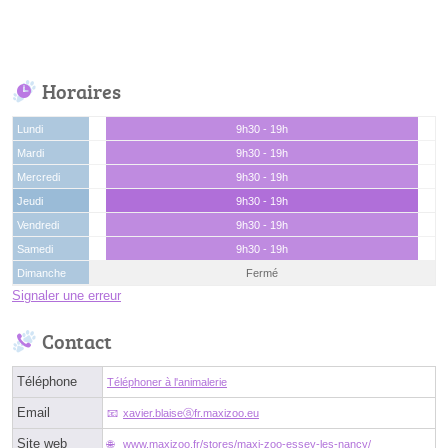
Horaires
Lundi
9h30 - 19h
Mardi
9h30 - 19h
Mercredi
9h30 - 19h
Jeudi
9h30 - 19h
Vendredi
9h30 - 19h
Samedi
9h30 - 19h
Dimanche
Fermé
Signaler une erreur
Contact
Téléphone
Téléphoner à l'animalerie
Email
xavier.blaiseⓐfr.maxizoo.eu
Site web
www.maxizoo.fr/stores/maxi-zoo-essey-les-nancy/