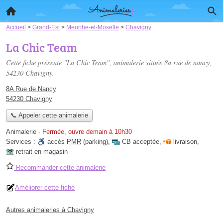
Accueil
>
Grand-Est
>
Meurthe-et-Moselle
>
Chavigny
La Chic Team
Cette fiche présente "La Chic Team", animalerie située
8a rue de nancy
,
54230 Chavigny.
8A Rue de Nancy
54230 Chavigny
📞 Appeler cette animalerie
Animalerie
-
Fermée, ouvre demain à 10h30
Services :
accès
PMR
(parking)
,
CB acceptée
,
livraison
,
retrait en magasin
Recommander cette animalerie
Améliorer cette fiche
Autres animaleries à Chavigny