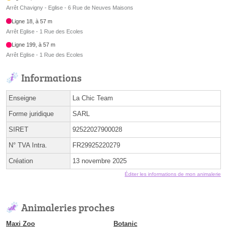
Arrêt Chavigny - Eglise - 6 Rue de Neuves Maisons
Ligne 18, à 57 m
Arrêt Eglise - 1 Rue des Ecoles
Ligne 199, à 57 m
Arrêt Eglise - 1 Rue des Ecoles
Informations
Enseigne
La Chic Team
Forme juridique
SARL
SIRET
92522027900028
N° TVA Intra.
FR29925220279
Création
13 novembre 2025
Éditer les informations de mon animalerie
Animaleries proches
Maxi Zoo
Botanic