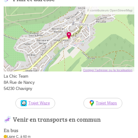
© contributeurs OpenStreetMap
Corriger l’adresse ou la localisation
La Chic Team
8A Rue de Nancy
54230 Chavigny
Trajet Waze
Trajet Maps
Venir en transports en commun
En bus
Ligne C, à 60 m