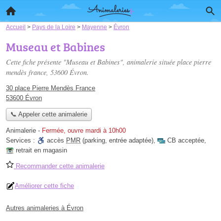
Accueil
>
Pays de la Loire
>
Mayenne
>
Évron
Museau et Babines
Cette fiche présente "Museau et Babines", animalerie située
place pierre
mendès france
, 53600 Évron.
30 place Pierre Mendès France
53600 Évron
📞 Appeler cette animalerie
Animalerie
-
Fermée, ouvre mardi à 10h00
Services :
accès
PMR
(parking, entrée adaptée)
,
CB acceptée
,
retrait en magasin
Recommander cette animalerie
Améliorer cette fiche
Autres animaleries à Évron