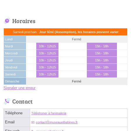
Horaires
Samedi prochain :
Jour férié (Assomption), les horaires peuvent varier
Lundi
Fermé
Mardi
10h - 12h15
15h - 18h
Mercredi
10h - 12h15
15h - 18h
Jeudi
10h - 12h15
15h - 18h
Vendredi
10h - 12h15
15h - 18h
Samedi
10h - 12h15
15h - 18h
Dimanche
Fermé
Signaler une erreur
Contact
Téléphone
Téléphoner à l'animalerie
Email
contactⓐmuseauetbabines.fr