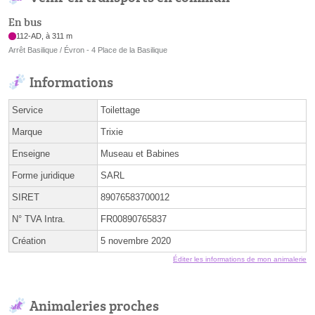
En bus
112-AD, à 311 m
Arrêt Basilique / Évron - 4 Place de la Basilique
Informations
Service
Toilettage
Marque
Trixie
Enseigne
Museau et Babines
Forme juridique
SARL
SIRET
89076583700012
N° TVA Intra.
FR00890765837
Création
5 novembre 2020
Éditer les informations de mon animalerie
Animaleries proches