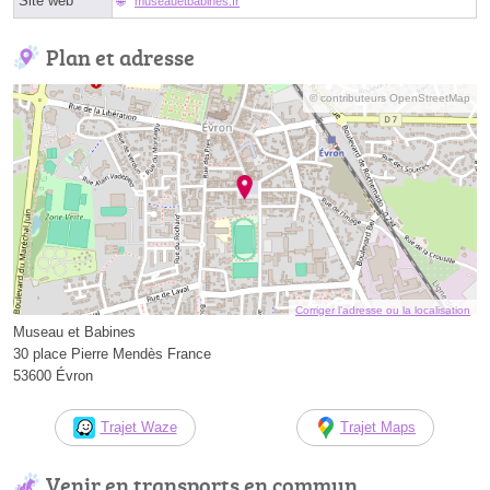
Site web
museauetbabines.fr
Plan et adresse
© contributeurs OpenStreetMap
Corriger l’adresse ou la localisation
Museau et Babines
30 place Pierre Mendès France
53600 Évron
Trajet Waze
Trajet Maps
Venir en transports en commun