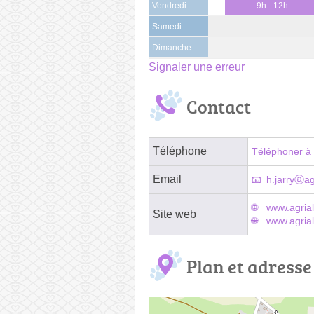
Vendredi
9h - 12h
Samedi
Dimanche
Signaler une erreur
Contact
Téléphone
Téléphoner à 
Email
h.jarryⓐag
www.agria
Site web
www.agrial
Plan et adresse