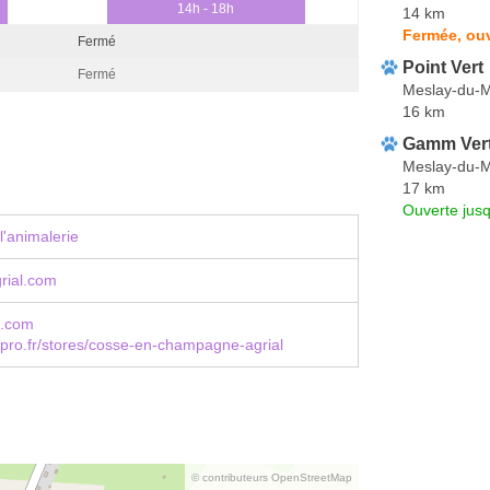
14h - 18h
14 km
Fermée, ou
Fermé
Point Vert
Fermé
Meslay-du-
16 km
Gamm Ver
Meslay-du-
17 km
Ouverte jus
l'animalerie
rial.com
l.com
pro.fr/stores/cosse-en-champagne-agrial
© contributeurs OpenStreetMap