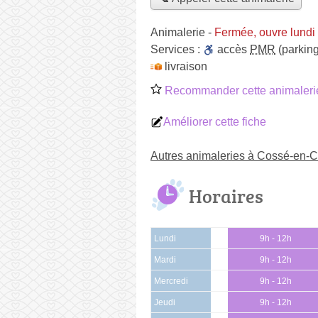
Animalerie
-
Fermée, ouvre lundi
Services :
accès
PMR
(parking
livraison
Recommander cette animaleri
Améliorer cette fiche
Autres animaleries à Cossé-en
Horaires
Lundi
9h - 12h
Mardi
9h - 12h
Mercredi
9h - 12h
Jeudi
9h - 12h