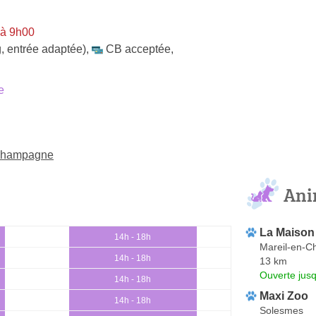
 à 9h00
, entrée adaptée)
,
CB acceptée
,
e
-Champagne
Ani
La Maison 
14h - 18h
Mareil-en-
14h - 18h
13 km
Ouverte jus
14h - 18h
Maxi Zoo
14h - 18h
Solesmes