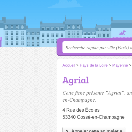
Accueil
>
Pays de la Loire
>
Mayenne
Agrial
Cette fiche présente "Agrial", a
en-Champagne.
4 Rue des Écoles
53340 Cossé-en-Champagne
📞 Appeler cette animalerie