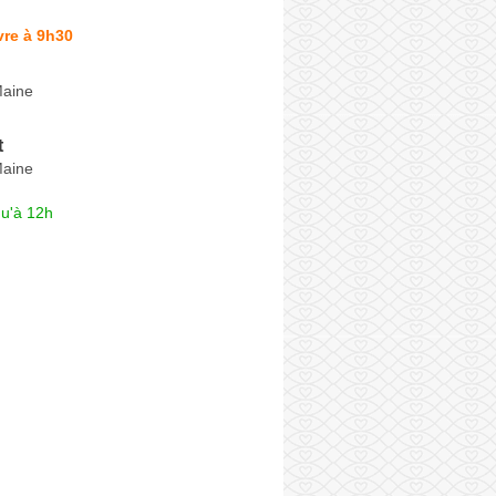
vre à 9h30
Maine
t
Maine
qu'à 12h