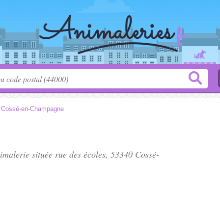
>
Cossé-en-Champagne
nimalerie située
rue des écoles
, 53340 Cossé-