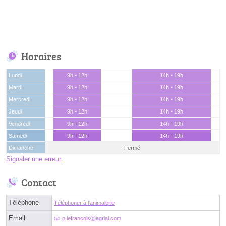
Horaires
Lundi
9h - 12h
14h - 19h
Mardi
9h - 12h
14h - 19h
Mercredi
9h - 12h
14h - 19h
Jeudi
9h - 12h
14h - 19h
Vendredi
9h - 12h
14h - 19h
Samedi
9h - 12h
14h - 19h
Dimanche
Fermé
Signaler une erreur
Contact
Téléphone
Téléphoner à l'animalerie
Email
o.lefrancoisⓐagrial.com