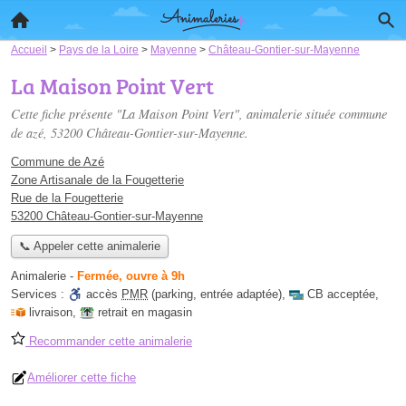
Accueil
>
Pays de la Loire
>
Mayenne
>
Château-Gontier-sur-Mayenne
La Maison Point Vert
Cette fiche présente "La Maison Point Vert", animalerie située
commune
de azé
, 53200 Château-Gontier-sur-Mayenne.
Commune de Azé
Zone Artisanale de la Fougetterie
Rue de la Fougetterie
53200 Château-Gontier-sur-Mayenne
📞 Appeler cette animalerie
Animalerie
-
Fermée, ouvre à 9h
Services :
accès
PMR
(parking, entrée adaptée)
,
CB acceptée
,
livraison
,
retrait en magasin
Recommander cette animalerie
Améliorer cette fiche