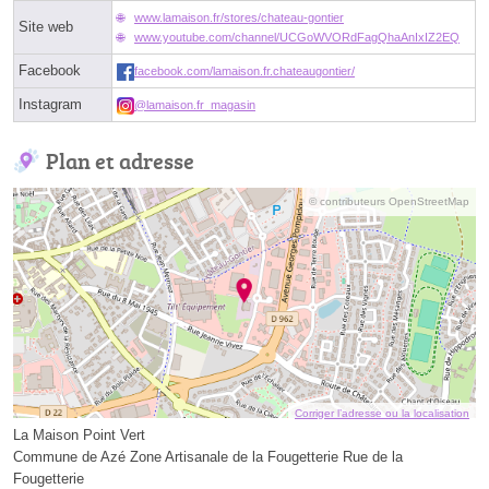
www.lamaison.fr/stores/chateau-gontier
Site web
www.youtube.com/channel/UCGoWVORdFagQhaAnIxIZ2EQ
Facebook
facebook.com/lamaison.fr.chateaugontier/
Instagram
@lamaison.fr_magasin
Plan et adresse
© contributeurs OpenStreetMap
Corriger l’adresse ou la localisation
La Maison Point Vert
Commune de Azé Zone Artisanale de la Fougetterie Rue de la
Fougetterie