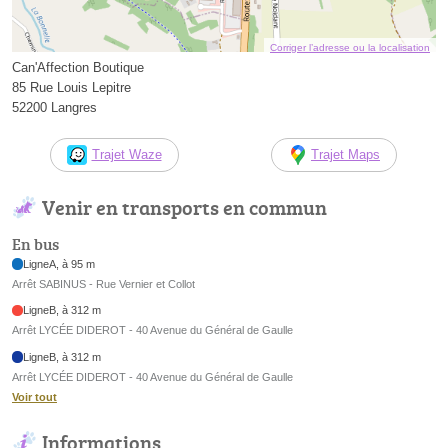
Corriger l’adresse ou la localisation
Can'Affection Boutique
85 Rue Louis Lepitre
52200 Langres
Trajet Waze
Trajet Maps
Venir en transports en commun
En bus
LigneA, à 95 m
Arrêt SABINUS - Rue Vernier et Collot
LigneB, à 312 m
Arrêt LYCÉE DIDEROT - 40 Avenue du Général de Gaulle
LigneB, à 312 m
Arrêt LYCÉE DIDEROT - 40 Avenue du Général de Gaulle
Voir tout
Informations