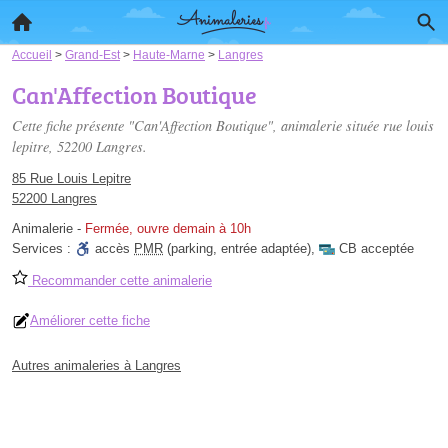
Accueil
>
Grand-Est
>
Haute-Marne
>
Langres
Can'Affection Boutique
Cette fiche présente "Can'Affection Boutique", animalerie située
rue louis
lepitre
, 52200 Langres.
85 Rue Louis Lepitre
52200 Langres
Animalerie
-
Fermée, ouvre demain à 10h
Services :
accès
PMR
(parking, entrée adaptée)
,
CB acceptée
Recommander cette animalerie
Améliorer cette fiche
Autres animaleries à Langres