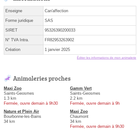
Enseigne
Can'affection
Forme juridique
SAS
SIRET
95326390200033
N° TVA Intra.
FR82953263902
Création
1 janvier 2025
Éditer les informations de mon animalerie
Animaleries proches
Maxi Zoo
Gamm Vert
Saints-Geosmes
Saints-Geosmes
1.3 km
2.2 km
Fermée, ouvre demain à 9h30
Fermée, ouvre demain à 9h
Nature et Plein Air
Maxi Zoo
Bourbonne-les-Bains
Chaumont
34 km
34 km
Fermée, ouvre demain à 9h30