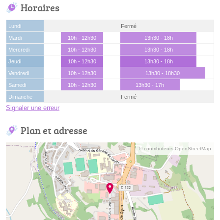
Horaires
Lundi
Fermé
Mardi
10h - 12h30
13h30 - 18h
Mercredi
10h - 12h30
13h30 - 18h
Jeudi
10h - 12h30
13h30 - 18h
Vendredi
10h - 12h30
13h30 - 18h30
Samedi
10h - 12h30
13h30 - 17h
Dimanche
Fermé
Signaler une erreur
Plan et adresse
© contributeurs OpenStreetMap