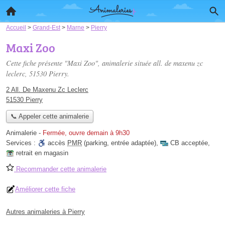
Accueil
>
Grand-Est
>
Marne
>
Pierry
Maxi Zoo
Cette fiche présente "Maxi Zoo", animalerie située
all. de maxenu zc
leclerc
, 51530 Pierry.
2 All. De Maxenu Zc Leclerc
51530 Pierry
📞 Appeler cette animalerie
Animalerie
-
Fermée, ouvre demain à 9h30
Services :
accès
PMR
(parking, entrée adaptée)
,
CB acceptée
,
retrait en magasin
Recommander cette animalerie
Améliorer cette fiche
Autres animaleries à Pierry