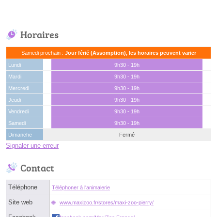
Horaires
Samedi prochain :
Jour férié (Assomption), les horaires peuvent varier
Lundi
9h30 - 19h
Mardi
9h30 - 19h
Mercredi
9h30 - 19h
Jeudi
9h30 - 19h
Vendredi
9h30 - 19h
Samedi
9h30 - 19h
Dimanche
Fermé
Signaler une erreur
Contact
Téléphone
Téléphoner à l'animalerie
Site web
www.maxizoo.fr/stores/maxi-zoo-pierry/