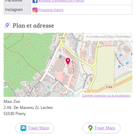
Facebook
facebook.com/MaxiZoo.France/
Instagram
@maxizoo.france
Plan et adresse
© contributeurs OpenStreetMap
Corriger l’adresse ou la localisation
Maxi Zoo
2 All. De Maxenu Zc Leclerc
51530 Pierry
Trajet Waze
Trajet Maps