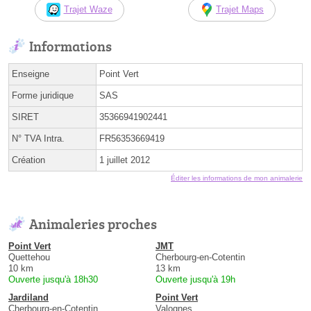
Trajet Waze
Trajet Maps
Informations
Enseigne
Point Vert
Forme juridique
SAS
SIRET
35366941902441
N° TVA Intra.
FR56353669419
Création
1 juillet 2012
Éditer les informations de mon animalerie
Animaleries proches
Point Vert
JMT
Quettehou
Cherbourg-en-Cotentin
10 km
13 km
Ouverte jusqu'à 18h30
Ouverte jusqu'à 19h
Jardiland
Point Vert
Cherbourg-en-Cotentin
Valognes