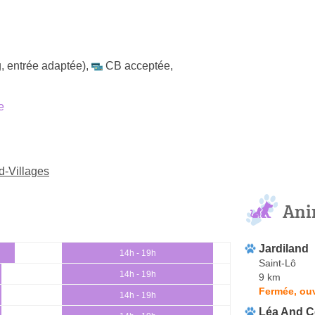
, entrée adaptée)
,
CB acceptée
,
e
d-Villages
Ani
Jardiland
14h - 19h
Saint-Lô
14h - 19h
9 km
Fermée, ou
14h - 19h
Léa And 