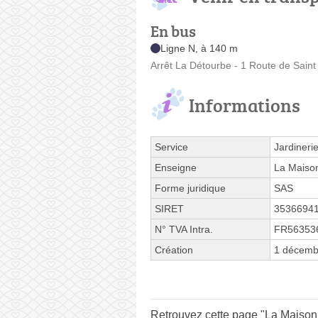
En bus
Ligne N, à 140 m
Arrêt La Détourbe - 1 Route de Saint
Informations
Service
Jardineri
Enseigne
La Maison
Forme juridique
SAS
SIRET
3536694
N° TVA Intra.
FR56353
Création
1 décemb
Retrouvez cette page "La Maison 