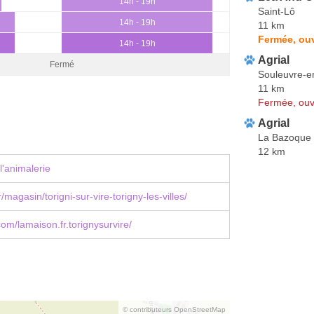
14h - 19h
Saint-Lô
14h - 19h
11 km
Fermée, ouv
14h - 19h
Agrial
Fermé
Souleuvre-e
11 km
Fermée, ouv
Agrial
La Bazoque
12 km
l'animalerie
/magasin/torigni-sur-vire-torigny-les-villes/
om/lamaison.fr.torignysurvire/
© contributeurs OpenStreetMap