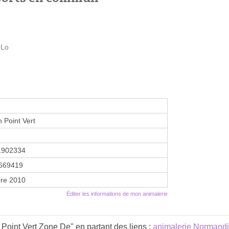
 Lo
e
 Point Vert
1902334
669419
re 2010
Éditer les informations de mon animalerie
Point Vert Zone De" en partant des liens :
animalerie Normand