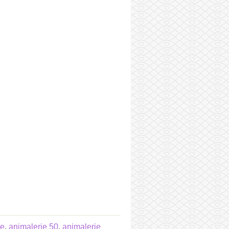
ie
,
animalerie 50
,
animalerie