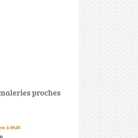
maleries proches
vre à 9h30
Co