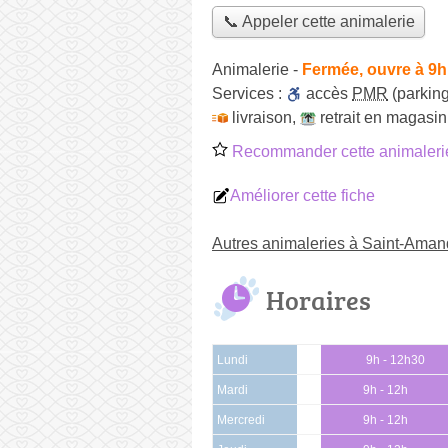
📞 Appeler cette animalerie
Animalerie
-
Fermée, ouvre à 9h
Services :
accès
PMR
(parking
livraison
,
retrait en magasin
Recommander cette animaleri
Améliorer cette fiche
Autres animaleries à Saint-Aman
Horaires
Lundi
9h - 12h30
Mardi
9h - 12h
Mercredi
9h - 12h