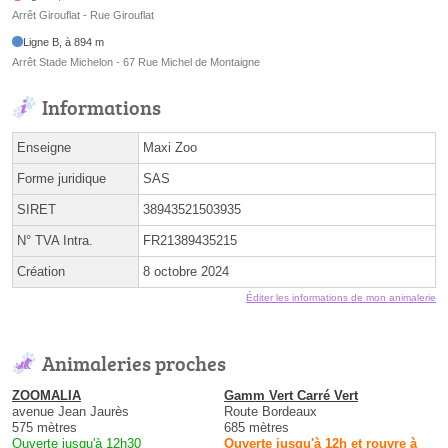
Arrêt Girouflat - Rue Girouflat
Ligne B, à 894 m
Arrêt Stade Michelon - 67 Rue Michel de Montaigne
Informations
Enseigne
Maxi Zoo
Forme juridique
SAS
SIRET
38943521503935
N° TVA Intra.
FR21389435215
Création
8 octobre 2024
Éditer les informations de mon animalerie
Animaleries proches
ZOOMALIA
Gamm Vert Carré Vert
avenue Jean Jaurès
Route Bordeaux
575 mètres
685 mètres
Ouverte jusqu'à 12h30
Ouverte jusqu'à 12h et rouvre à