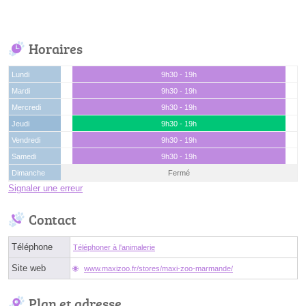
Horaires
Lundi
9h30 - 19h
Mardi
9h30 - 19h
Mercredi
9h30 - 19h
Jeudi
9h30 - 19h
Vendredi
9h30 - 19h
Samedi
9h30 - 19h
Dimanche
Fermé
Signaler une erreur
Contact
Téléphone
Téléphoner à l'animalerie
Site web
www.maxizoo.fr/stores/maxi-zoo-marmande/
Plan et adresse