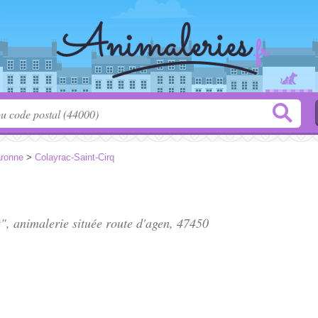
aronne
>
Colayrac-Saint-Cirq
", animalerie située
route d'agen
, 47450