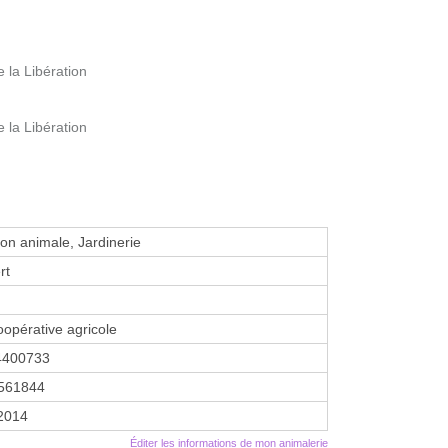
 la Libération
 la Libération
ion animale, Jardinerie
rt
oopérative agricole
4400733
561844
 2014
Éditer les informations de mon animalerie