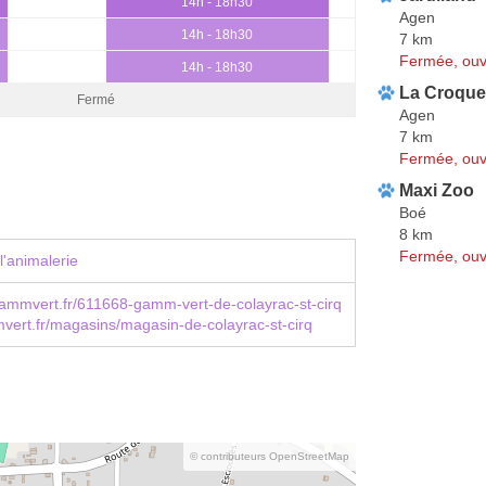
14h - 18h30
Agen
14h - 18h30
7 km
Fermée, ouv
14h - 18h30
La Croquet
Fermé
Agen
7 km
Fermée, ouv
Maxi Zoo
Boé
8 km
Fermée, ouv
l'animalerie
ammvert.fr/611668-gamm-vert-de-colayrac-st-cirq
ert.fr/magasins/magasin-de-colayrac-st-cirq
© contributeurs OpenStreetMap