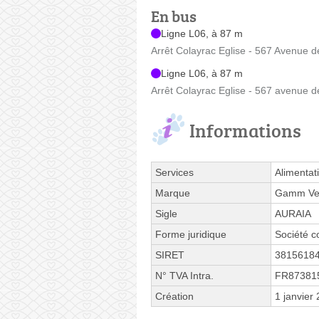
En bus
Ligne L06, à 87 m
Arrêt Colayrac Eglise - 567 Avenue de
Ligne L06, à 87 m
Arrêt Colayrac Eglise - 567 avenue de
Informations
Services
Alimentat
Marque
Gamm Ve
Sigle
AURAIA
Forme juridique
Société c
SIRET
3815618
N° TVA Intra.
FR87381
Création
1 janvier