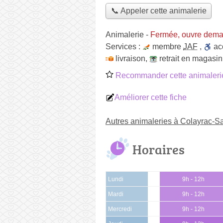
📞 Appeler cette animalerie
Animalerie
-
Fermée, ouvre dema
Services :
membre
JAF
,
ac
livraison
,
retrait en magasin
Recommander cette animaleri
Améliorer cette fiche
Autres animaleries à Colayrac-Sa
Horaires
Lundi
9h - 12h
Mardi
9h - 12h
Mercredi
9h - 12h