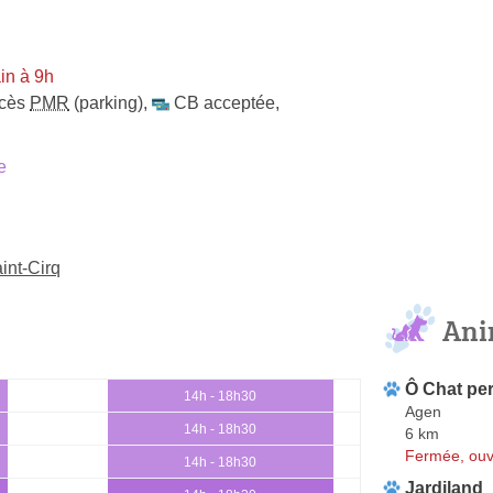
in à 9h
cès
PMR
(parking)
,
CB acceptée
,
e
int-Cirq
Ani
Ô Chat pe
14h - 18h30
Agen
14h - 18h30
6 km
Fermée, ouv
14h - 18h30
Jardiland