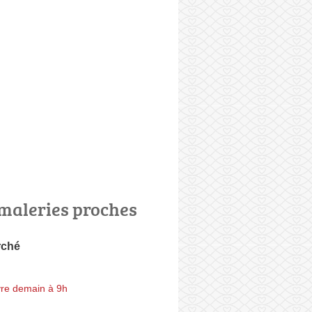
maleries proches
rché
re demain à 9h