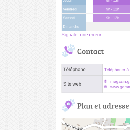
Jeudi
9h - 12h
Vendredi
9h - 12h
Samedi
9h - 12h
Dimanche
Signaler une erreur
Contact
Téléphone
Téléphoner à 
magasin.g
Site web
www.gammv
Plan et adresse