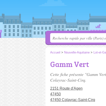
Accueil
>
Nouvelle-Aquitaine
>
Lot-et-G
Gamm Vert
Cette fiche présente "Gamm Vert
Colayrac-Saint-Cirq.
2151 Route d'Agen
47450
47450 Colayrac-Saint-Cirq