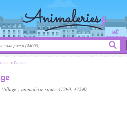
aronne
>
Cancon
age
 Village", animalerie située
47290
, 47290