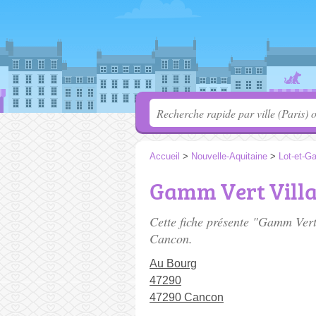
Accueil
>
Nouvelle-Aquitaine
>
Lot-et-G
Gamm Vert Vill
Cette fiche présente "Gamm Vert
Cancon.
Au Bourg
47290
47290 Cancon