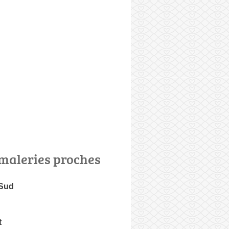
maleries proches
 Sud
t