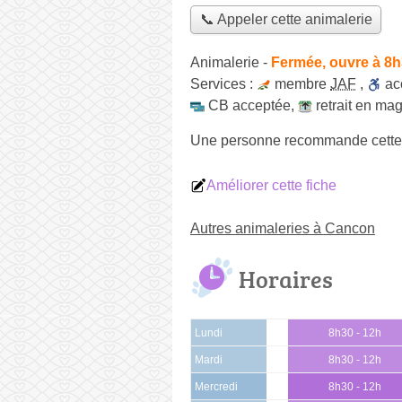
📞 Appeler cette animalerie
Animalerie
-
Fermée, ouvre à 8
Services :
membre
JAF
,
ac
CB acceptée
,
retrait en ma
Une personne
recommande
cette
Améliorer cette fiche
Autres animaleries à Cancon
Horaires
Lundi
8h30 - 12h
Mardi
8h30 - 12h
Mercredi
8h30 - 12h