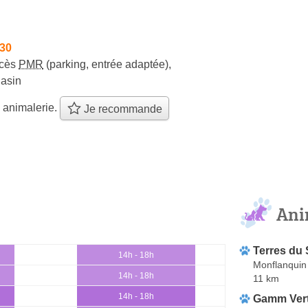
h30
cès
PMR
(parking, entrée adaptée)
,
gasin
 animalerie.
Je recommande
Ani
Terres du
14h - 18h
Monflanquin
14h - 18h
11 km
14h - 18h
Gamm Ver