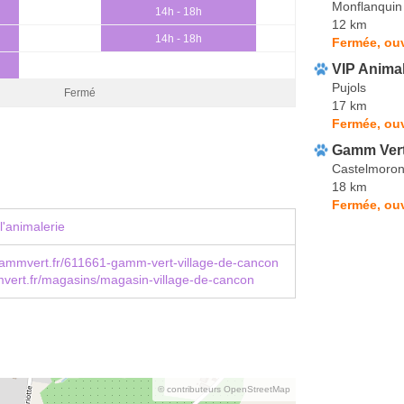
Monflanquin
14h - 18h
12 km
14h - 18h
Fermée, ouv
VIP Anima
Pujols
Fermé
17 km
Fermée, ouv
Gamm Ver
Castelmoron
18 km
Fermée, ouv
l'animalerie
ammvert.fr/611661-gamm-vert-village-de-cancon
ert.fr/magasins/magasin-village-de-cancon
© contributeurs OpenStreetMap