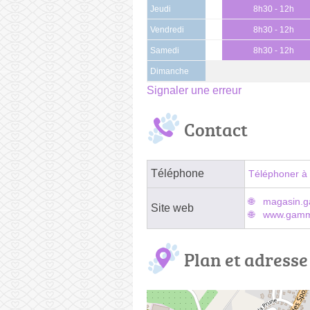
Jeudi
8h30 - 12h
Vendredi
8h30 - 12h
Samedi
8h30 - 12h
Dimanche
Signaler une erreur
Contact
Téléphone
Téléphoner à 
magasin.g
Site web
www.gammv
Plan et adresse