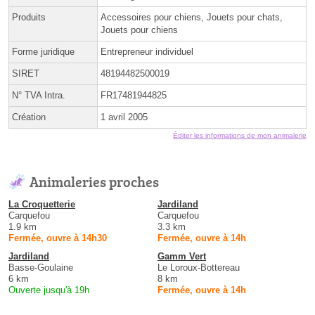
Produits
Accessoires pour chiens, Jouets pour chats,
Jouets pour chiens
Forme juridique
Entrepreneur individuel
SIRET
48194482500019
N° TVA Intra.
FR17481944825
Création
1 avril 2005
Éditer les informations de mon animalerie
Animaleries proches
La Croquetterie
Jardiland
Carquefou
Carquefou
1.9 km
3.3 km
Fermée, ouvre à 14h30
Fermée, ouvre à 14h
Jardiland
Gamm Vert
Basse-Goulaine
Le Loroux-Bottereau
6 km
8 km
Ouverte jusqu'à 19h
Fermée, ouvre à 14h