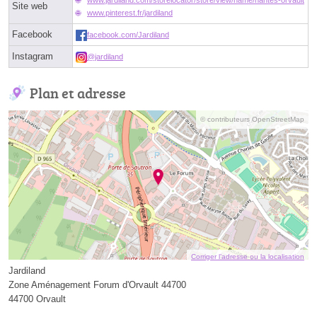
www.jardiland.com/storelocator/store/view/name/nantes-orvault
Site web
www.pinterest.fr/jardiland
Facebook
facebook.com/Jardiland
Instagram
@jardiland
Plan et adresse
© contributeurs OpenStreetMap
Corriger l’adresse ou la localisation
Jardiland
Zone Aménagement Forum d'Orvault 44700
44700 Orvault