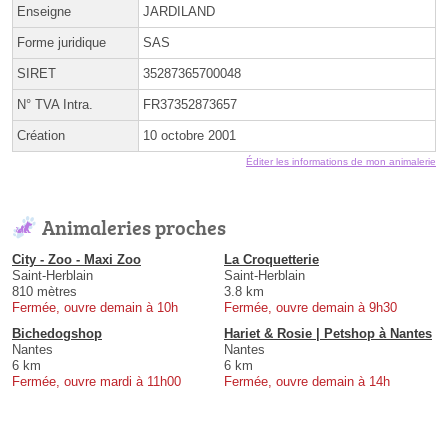
Enseigne
JARDILAND
Forme juridique
SAS
SIRET
35287365700048
N° TVA Intra.
FR37352873657
Création
10 octobre 2001
Éditer les informations de mon animalerie
Animaleries proches
City - Zoo - Maxi Zoo
La Croquetterie
Saint-Herblain
Saint-Herblain
810 mètres
3.8 km
Fermée, ouvre demain à 10h
Fermée, ouvre demain à 9h30
Bichedogshop
Hariet & Rosie | Petshop à Nantes
Nantes
Nantes
6 km
6 km
Fermée, ouvre mardi à 11h00
Fermée, ouvre demain à 14h