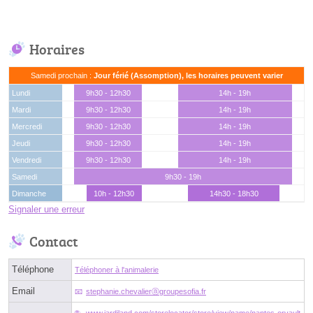
Horaires
Samedi prochain :
Jour férié (Assomption), les horaires peuvent varier
Lundi
9h30 - 12h30
14h - 19h
Mardi
9h30 - 12h30
14h - 19h
Mercredi
9h30 - 12h30
14h - 19h
Jeudi
9h30 - 12h30
14h - 19h
Vendredi
9h30 - 12h30
14h - 19h
Samedi
9h30 - 19h
Dimanche
10h - 12h30
14h30 - 18h30
Signaler une erreur
Contact
Téléphone
Téléphoner à l'animalerie
Email
stephanie.chevalierⓐgroupesofia.fr