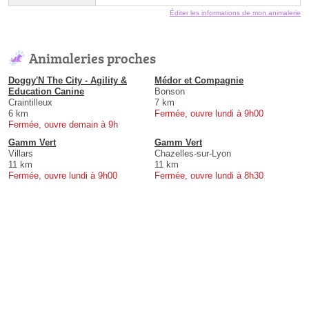
Éditer les informations de mon animalerie
Animaleries proches
Doggy'N The City - Agility &
Médor et Compagnie
Education Canine
Bonson
Craintilleux
7 km
6 km
Fermée, ouvre lundi à 9h00
Fermée, ouvre demain à 9h
Gamm Vert
Gamm Vert
Villars
Chazelles-sur-Lyon
11 km
11 km
Fermée, ouvre lundi à 9h00
Fermée, ouvre lundi à 8h30