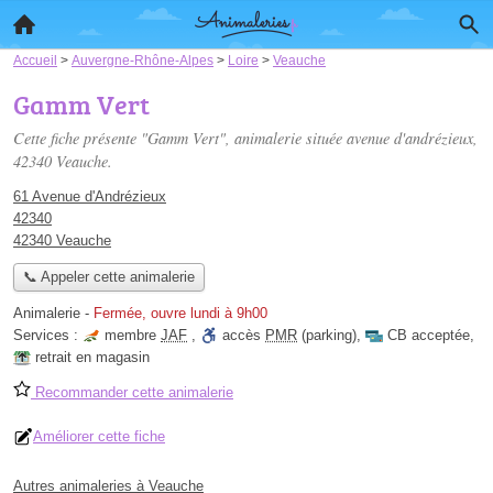
Accueil
>
Auvergne-Rhône-Alpes
>
Loire
>
Veauche
Gamm Vert
Cette fiche présente "Gamm Vert", animalerie située
avenue d'andrézieux
,
42340 Veauche.
61 Avenue d'Andrézieux
42340
42340 Veauche
📞 Appeler cette animalerie
Animalerie
-
Fermée, ouvre lundi à 9h00
Services :
membre
JAF
,
accès
PMR
(parking)
,
CB acceptée
,
retrait en magasin
Recommander cette animalerie
Améliorer cette fiche
Autres animaleries à Veauche