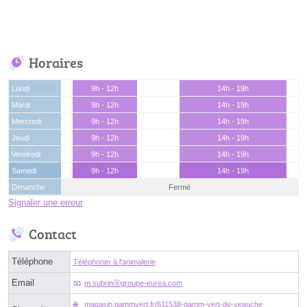
Horaires
Lundi
9h - 12h
14h - 19h
Mardi
9h - 12h
14h - 19h
Mercredi
9h - 12h
14h - 19h
Jeudi
9h - 12h
14h - 19h
Vendredi
9h - 12h
14h - 19h
Samedi
9h - 12h
14h - 19h
Dimanche
Fermé
Signaler une erreur
Contact
Téléphone
Téléphoner à l'animalerie
Email
m.subrinⓐgroupe-eurea.com
magasin.gammvert.fr/611538-gamm-vert-de-veauche