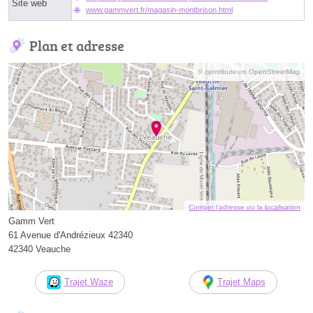
Site web
www.gammvert.fr/magasin-montbrison.html
Plan et adresse
© contributeurs OpenStreetMap
Corriger l’adresse ou la localisation
Gamm Vert
61 Avenue d'Andrézieux 42340
42340 Veauche
Trajet Waze
Trajet Maps