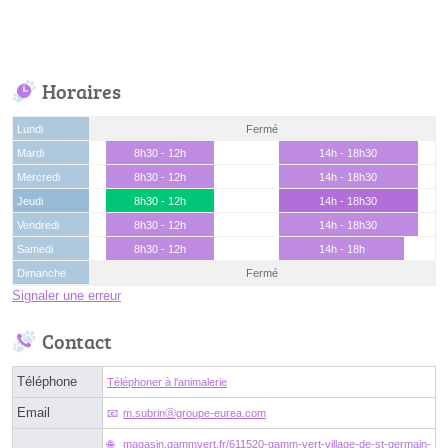
Horaires
Lundi
Fermé
Mardi
8h30 - 12h
14h - 18h30
Mercredi
8h30 - 12h
14h - 18h30
Jeudi
8h30 - 12h
14h - 18h30
Vendredi
8h30 - 12h
14h - 18h30
Samedi
8h30 - 12h
14h - 18h
Dimanche
Fermé
Signaler une erreur
Contact
Téléphone
Téléphoner à l'animalerie
Email
m.subrinⓐgroupe-eurea.com
magasin.gammvert.fr/611520-gamm-vert-village-de-st-germain-