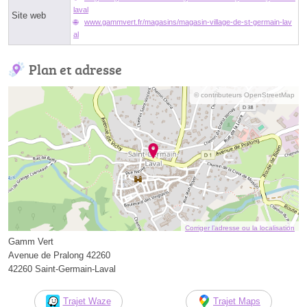
laval
Site web
www.gammvert.fr/magasins/magasin-village-de-st-germain-lav
al
Plan et adresse
© contributeurs OpenStreetMap
Corriger l’adresse ou la localisation
Gamm Vert
Avenue de Pralong 42260
42260 Saint-Germain-Laval
Trajet Waze
Trajet Maps