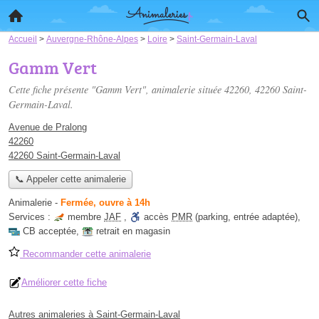
Accueil
>
Auvergne-Rhône-Alpes
>
Loire
>
Saint-Germain-Laval
Gamm Vert
Cette fiche présente "Gamm Vert", animalerie située
42260
, 42260 Saint-
Germain-Laval.
Avenue de Pralong
42260
42260 Saint-Germain-Laval
📞 Appeler cette animalerie
Animalerie
-
Fermée, ouvre à 14h
Services :
membre
JAF
,
accès
PMR
(parking, entrée adaptée)
,
CB acceptée
,
retrait en magasin
Recommander cette animalerie
Améliorer cette fiche
Autres animaleries à Saint-Germain-Laval