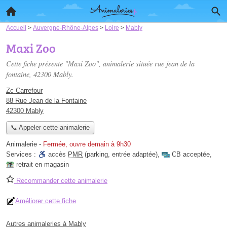
Accueil
>
Auvergne-Rhône-Alpes
>
Loire
>
Mably
Maxi Zoo
Cette fiche présente "Maxi Zoo", animalerie située
rue jean de la
fontaine
, 42300 Mably.
Zc Carrefour
88 Rue Jean de la Fontaine
42300 Mably
📞 Appeler cette animalerie
Animalerie
-
Fermée, ouvre demain à 9h30
Services :
accès
PMR
(parking, entrée adaptée)
,
CB acceptée
,
retrait en magasin
Recommander cette animalerie
Améliorer cette fiche
Autres animaleries à Mably