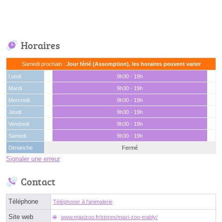
Horaires
Samedi prochain :
Jour férié (Assomption), les horaires peuvent varier
Lundi
9h30 - 19h
Mardi
9h30 - 19h
Mercredi
9h30 - 19h
Jeudi
9h30 - 19h
Vendredi
9h30 - 19h
Samedi
9h30 - 19h
Dimanche
Fermé
Signaler une erreur
Contact
Téléphone
Téléphoner à l'animalerie
Site web
www.maxizoo.fr/stores/maxi-zoo-mably/