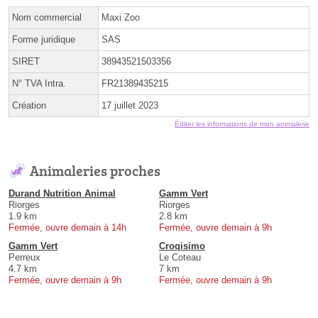
Nom commercial
Maxi Zoo
Forme juridique
SAS
SIRET
38943521503356
N° TVA Intra.
FR21389435215
Création
17 juillet 2023
Éditer les informations de mon animalerie
Animaleries proches
Durand Nutrition Animal
Gamm Vert
Riorges
Riorges
1.9 km
2.8 km
Fermée, ouvre demain à 14h
Fermée, ouvre demain à 9h
Gamm Vert
Croqisimo
Perreux
Le Coteau
4.7 km
7 km
Fermée, ouvre demain à 9h
Fermée, ouvre demain à 9h