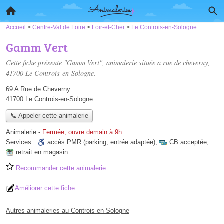
Accueil
>
Centre-Val de Loire
>
Loir-et-Cher
>
Le Controis-en-Sologne
Gamm Vert
Cette fiche présente "Gamm Vert", animalerie située
a rue de cheverny
,
41700 Le Controis-en-Sologne.
69 A Rue de Cheverny
41700 Le Controis-en-Sologne
📞 Appeler cette animalerie
Animalerie
-
Fermée, ouvre demain à 9h
Services :
accès
PMR
(parking, entrée adaptée)
,
CB acceptée
,
retrait en magasin
Recommander cette animalerie
Améliorer cette fiche
Autres animaleries au Controis-en-Sologne