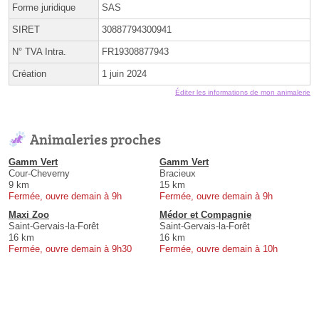
Forme juridique
SAS
SIRET
30887794300941
N° TVA Intra.
FR19308877943
Création
1 juin 2024
Éditer les informations de mon animalerie
Animaleries proches
Gamm Vert
Gamm Vert
Cour-Cheverny
Bracieux
9 km
15 km
Fermée, ouvre demain à 9h
Fermée, ouvre demain à 9h
Maxi Zoo
Médor et Compagnie
Saint-Gervais-la-Forêt
Saint-Gervais-la-Forêt
16 km
16 km
Fermée, ouvre demain à 9h30
Fermée, ouvre demain à 10h