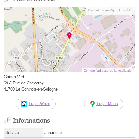
© contributeurs OpenStreetMap
Corriger l’adresse ou la localisation
Gamm Vert
69 A Rue de Cheverny
41700 Le Controis-en-Sologne
Trajet Waze
Trajet Maps
Informations
Service
Jardinerie