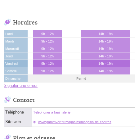
Horaires
Lundi
9h - 12h
14h - 19h
Mardi
9h - 12h
14h - 19h
Mercredi
9h - 12h
14h - 19h
Jeudi
9h - 12h
14h - 19h
Vendredi
9h - 12h
14h - 19h
Samedi
9h - 12h
14h - 19h
Dimanche
Fermé
Signaler une erreur
Contact
Téléphone
Téléphoner à l'animalerie
Site web
www.gammvert.fr/magasins/magasin-de-contres
Plan et adresse