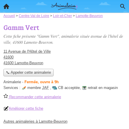
Accueil
>
Centre-Val de Loire
>
Loir-et-Cher
>
Lamotte-Beuvron
Gamm Vert
Cette fiche présente "Gamm Vert", animalerie située
avenue de l'hôtel de
ville
, 41600 Lamotte-Beuvron.
11 Avenue de l'Hôtel de Ville
41600
41600 Lamotte-Beuvron
📞 Appeler cette animalerie
Animalerie
-
Fermée, ouvre à 9h
Services :
membre
JAF
,
CB acceptée
,
retrait en magasin
Recommander cette animalerie
Améliorer cette fiche
Autres animaleries à Lamotte-Beuvron