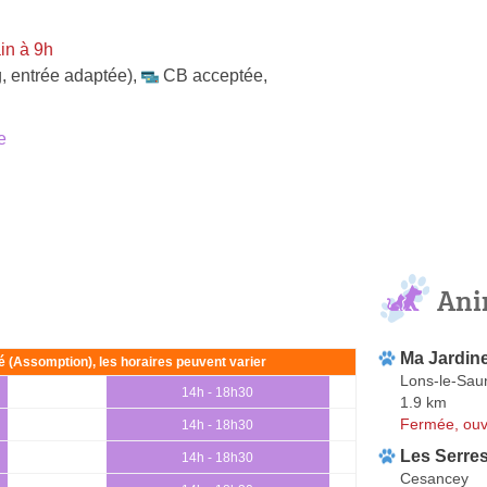
in à 9h
, entrée adaptée)
,
CB acceptée
,
e
Ani
Ma Jardine
ié (Assomption), les horaires peuvent varier
Lons-le-Sau
14h - 18h30
1.9 km
Fermée, ouv
14h - 18h30
Les Serre
14h - 18h30
Cesancey