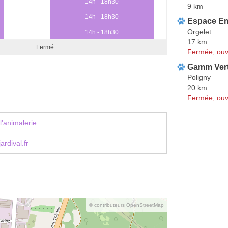
14h - 18h30
9 km
14h - 18h30
Espace E
Orgelet
14h - 18h30
17 km
Fermé
Fermée, ouv
Gamm Ver
Poligny
20 km
Fermée, ouv
l'animalerie
ardival.fr
© contributeurs OpenStreetMap