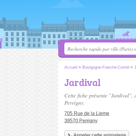
Accueil
>
Bourgogne-Franche-Comté
>
Jardival
Cette fiche présente "Jardival",
Perrigny.
705 Rue de la Lieme
39570 Perrigny
📞 Appeler cette animalerie