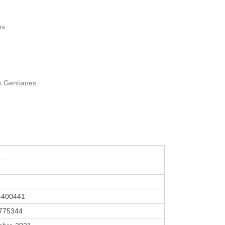
es
s Gentianes
e
4400441
775344