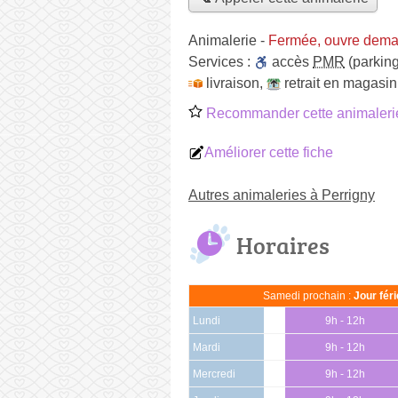
Animalerie
-
Fermée, ouvre dema
Services :
accès
PMR
(parking
livraison
,
retrait en magasin
Recommander cette animaleri
Améliorer cette fiche
Autres animaleries à Perrigny
Horaires
Samedi prochain :
Jour fér
Lundi
9h - 12h
Mardi
9h - 12h
Mercredi
9h - 12h