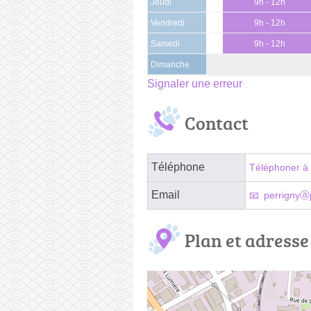
Jeudi
9h - 12h
Vendredi
9h - 12h
Samedi
9h - 12h
Dimanche
Signaler une erreur
Contact
Téléphone
Téléphoner à 
Email
perrignyⓐj
Plan et adresse