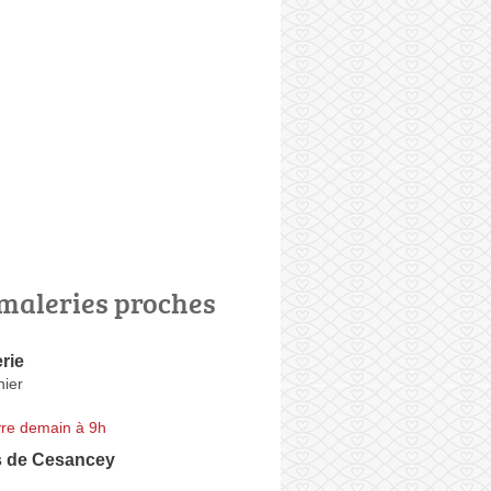
maleries proches
rie
nier
re demain à 9h
s de Cesancey