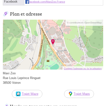
Facebook
facebook.com/MaxiZoo.France
Plan et adresse
© contributeurs OpenStreetMap
Corriger l’adresse ou la localisation
Maxi Zoo
Rue Louis Leprince Ringuet
38500 Voiron
Trajet Waze
Trajet Maps