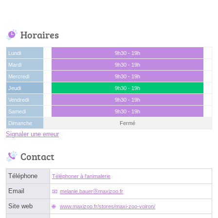
Horaires
Lundi
9h30 - 19h
Mardi
9h30 - 19h
Mercredi
9h30 - 19h
Jeudi
9h30 - 19h
Vendredi
9h30 - 19h
Samedi
9h30 - 19h
Dimanche
Fermé
Signaler une erreur
Contact
Téléphone
Téléphoner à l'animalerie
Email
melanie.bauerⓐmaxizoo.fr
Site web
www.maxizoo.fr/stores/maxi-zoo-voiron/