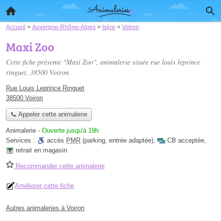
Accueil
>
Auvergne-Rhône-Alpes
>
Isère
>
Voiron
Maxi Zoo
Cette fiche présente "Maxi Zoo", animalerie située
rue louis leprince
ringuet
, 38500 Voiron.
Rue Louis Leprince Ringuet
38500 Voiron
📞 Appeler cette animalerie
Animalerie
-
Ouverte jusqu'à 19h
Services :
accès
PMR
(parking, entrée adaptée)
,
CB acceptée
,
retrait en magasin
Recommander cette animalerie
Améliorer cette fiche
Autres animaleries à Voiron