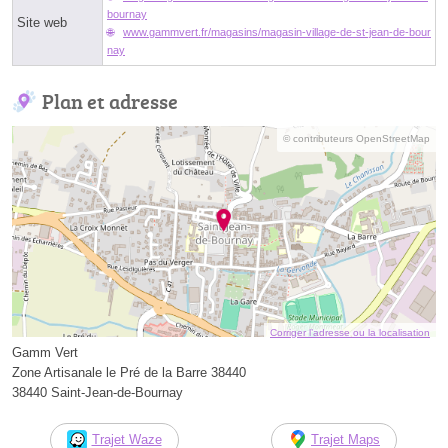
bournay
Site web
www.gammvert.fr/magasins/magasin-village-de-st-jean-de-bour
nay
Plan et adresse
© contributeurs OpenStreetMap
Corriger l’adresse ou la localisation
Gamm Vert
Zone Artisanale le Pré de la Barre 38440
38440 Saint-Jean-de-Bournay
Trajet Waze
Trajet Maps