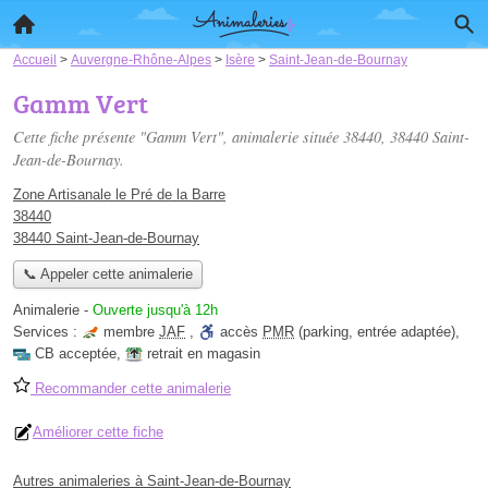
Accueil
>
Auvergne-Rhône-Alpes
>
Isère
>
Saint-Jean-de-Bournay
Gamm Vert
Cette fiche présente "Gamm Vert", animalerie située
38440
, 38440 Saint-
Jean-de-Bournay.
Zone Artisanale le Pré de la Barre
38440
38440 Saint-Jean-de-Bournay
📞 Appeler cette animalerie
Animalerie
-
Ouverte jusqu'à 12h
Services :
membre
JAF
,
accès
PMR
(parking, entrée adaptée)
,
CB acceptée
,
retrait en magasin
Recommander cette animalerie
Améliorer cette fiche
Autres animaleries à Saint-Jean-de-Bournay