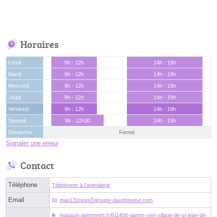
Horaires
Lundi
9h - 12h
14h - 19h
Mardi
9h - 12h
14h - 19h
Mercredi
9h - 12h
14h - 19h
Jeudi
9h - 12h
14h - 19h
Vendredi
9h - 12h
14h - 19h
Samedi
9h - 12h30
14h - 19h
Dimanche
Fermé
Signaler une erreur
Contact
Téléphone
Téléphoner à l'animalerie
Email
mag131respⓐgroupe-dauphinoise.com
magasin.gammvert.fr/611456-gamm-vert-village-de-st-jean-de-