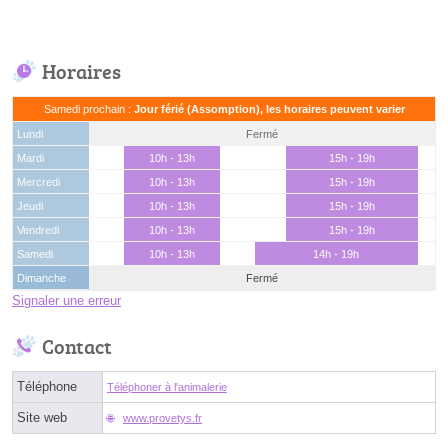
Horaires
Samedi prochain :
Jour férié (Assomption), les horaires peuvent varier
Lundi
Fermé
Mardi
10h - 13h
15h - 19h
Mercredi
10h - 13h
15h - 19h
Jeudi
10h - 13h
15h - 19h
Vendredi
10h - 13h
15h - 19h
Samedi
10h - 13h
14h - 19h
Dimanche
Fermé
Signaler une erreur
Contact
Téléphone
Téléphoner à l'animalerie
Site web
www.provetys.fr