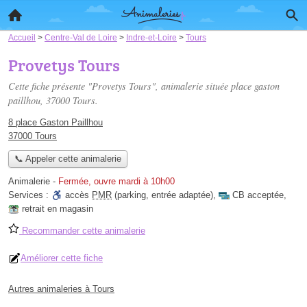
Accueil
>
Centre-Val de Loire
>
Indre-et-Loire
>
Tours
Provetys Tours
Cette fiche présente "Provetys Tours", animalerie située
place gaston
paillhou
, 37000 Tours.
8 place Gaston Paillhou
37000 Tours
📞 Appeler cette animalerie
Animalerie
-
Fermée, ouvre mardi à 10h00
Services :
accès
PMR
(parking, entrée adaptée)
,
CB acceptée
,
retrait en magasin
Recommander cette animalerie
Améliorer cette fiche
Autres animaleries à Tours