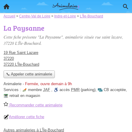
Accueil
>
Centre-Val de Loire
>
Indre-et-Loire
>
L'Île-Bouchard
La Paysanne
Cette fiche présente "La Paysanne", animalerie située
rue saint lazare
,
37220 L'Île-Bouchard.
19 Rue Saint Lazare
37220
37220 L'Île-Bouchard
📞 Appeler cette animalerie
Animalerie
-
Fermée, ouvre demain à 9h
Services :
membre
JAF
,
accès
PMR
(parking)
,
CB acceptée
,
retrait en magasin
Recommander cette animalerie
Améliorer cette fiche
Autres animaleries à L'Île-Bouchard