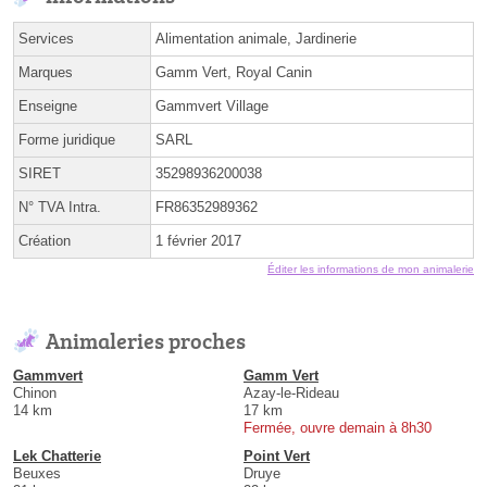
Services
Alimentation animale, Jardinerie
Marques
Gamm Vert, Royal Canin
Enseigne
Gammvert Village
Forme juridique
SARL
SIRET
35298936200038
N° TVA Intra.
FR86352989362
Création
1 février 2017
Éditer les informations de mon animalerie
Animaleries proches
Gammvert
Gamm Vert
Chinon
Azay-le-Rideau
14 km
17 km
Fermée, ouvre demain à 8h30
Lek Chatterie
Point Vert
Beuxes
Druye