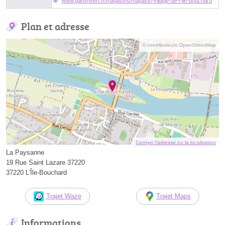
www.gammvert.fr/magasins/magasin-village-de-l-ile-bouchard
Plan et adresse
© contributeurs OpenStreetMap
Corriger l’adresse ou la localisation
La Paysanne
19 Rue Saint Lazare 37220
37220 L'Île-Bouchard
Trajet Waze
Trajet Maps
Informations