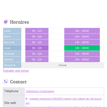
Horaires
Lundi
9h - 12h
14h - 18h30
Mardi
9h - 12h
14h - 18h30
Mercredi
9h - 12h
14h - 18h30
Jeudi
9h - 12h
14h - 18h30
Vendredi
9h - 12h
14h - 18h30
Samedi
9h - 12h
14h - 18h30
Dimanche
Fermé
Signaler une erreur
Contact
Téléphone
Téléphoner à l'animalerie
magasin.gammvert.fr/824523-gamm-vert-village-de-l-ile-bouch
Site web
ard