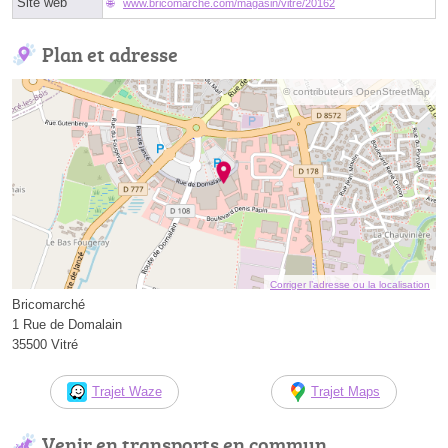
Site web
www.bricomarche.com/magasin/vitre/20162
Plan et adresse
© contributeurs OpenStreetMap
Corriger l’adresse ou la localisation
Bricomarché
1 Rue de Domalain
35500 Vitré
Trajet Waze
Trajet Maps
Venir en transports en commun