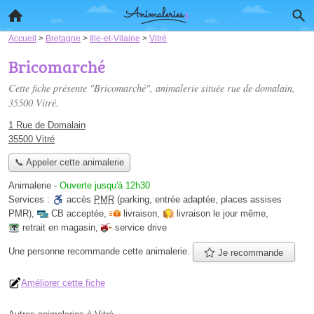
Accueil
>
Bretagne
>
Ille-et-Vilaine
>
Vitré
Bricomarché
Cette fiche présente "Bricomarché", animalerie située
rue de domalain
,
35500 Vitré.
1 Rue de Domalain
35500 Vitré
📞 Appeler cette animalerie
Animalerie
-
Ouverte jusqu'à 12h30
Services :
accès
PMR
(parking, entrée adaptée, places assises
PMR)
,
CB acceptée
,
livraison
,
livraison le jour même
,
retrait en magasin
,
service drive
Une personne
recommande
cette animalerie.
Je recommande
Améliorer cette fiche