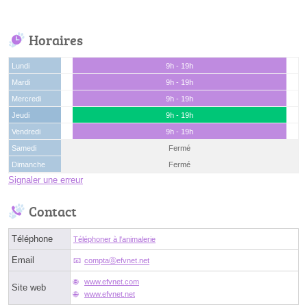
Horaires
Lundi
9h - 19h
Mardi
9h - 19h
Mercredi
9h - 19h
Jeudi
9h - 19h
Vendredi
9h - 19h
Samedi
Fermé
Dimanche
Fermé
Signaler une erreur
Contact
Téléphone
Téléphoner à l'animalerie
Email
comptaⓐefvnet.net
www.efvnet.com
Site web
www.efvnet.net