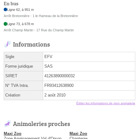
En bus
Ligne 62, à 951 m
Arrêt Bretonnière - 1 le Hameau de la Bretonnière
Ligne 73, à 678 m
Arrêt Champ Martin - 17 Rue du Champ Martin
Informations
Sigle
EFV
Forme juridique
SAS
SIRET
41263890000032
N° TVA Intra.
FR93412638900
Création
2 août 2010
Éditer les informations de mon animalerie
Animaleries proches
Maxi Zoo
Maxi Zoo
Zone Aménagement Val d'Orson
Chantepie