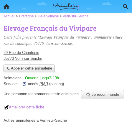
Accueil
>
Bretagne
>
Ille-et-Vilaine
>
Vern-sur-Seiche
Elevage Français du Vivipare
Cette fiche présente "Elevage Français du Vivipare", animalerie située
rue de chantepie
, 35770 Vern-sur-Seiche.
29 Rue de Chantepie
35770 Vern-sur-Seiche
📞 Appeler cette animalerie
Animalerie
-
Ouverte jusqu'à 19h
Services :
accès
PMR
(parking)
Une personne
recommande
cette animalerie.
Je recommande
Améliorer cette fiche
Autres animaleries à Vern-sur-Seiche