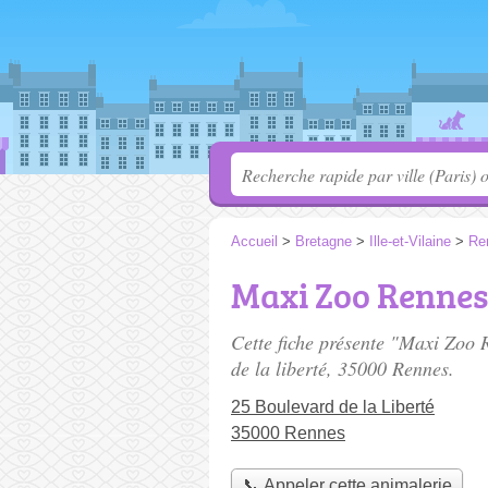
Accueil
>
Bretagne
>
Ille-et-Vilaine
>
Re
Maxi Zoo Rennes
Cette fiche présente "Maxi Zoo 
de la liberté
, 35000 Rennes.
25 Boulevard de la Liberté
35000 Rennes
📞 Appeler cette animalerie