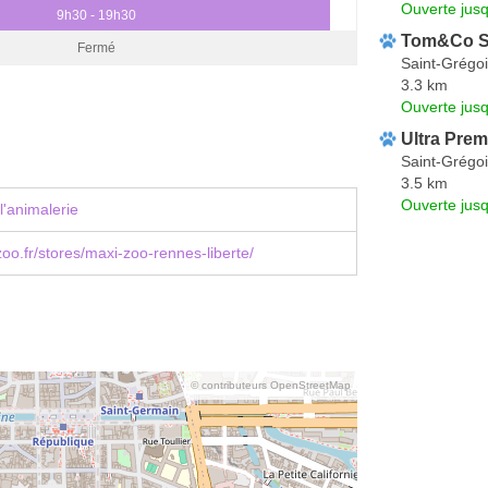
Ouverte jus
9h30 - 19h30
Tom&Co Sa
Fermé
Saint-Grégoi
3.3 km
Ouverte jus
Ultra Prem
Saint-Grégoi
3.5 km
Ouverte jus
l'animalerie
o.fr/stores/maxi-zoo-rennes-liberte/
© contributeurs OpenStreetMap