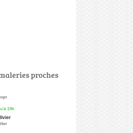
maleries proches
Hugo
qu'à 19h
livier
lier