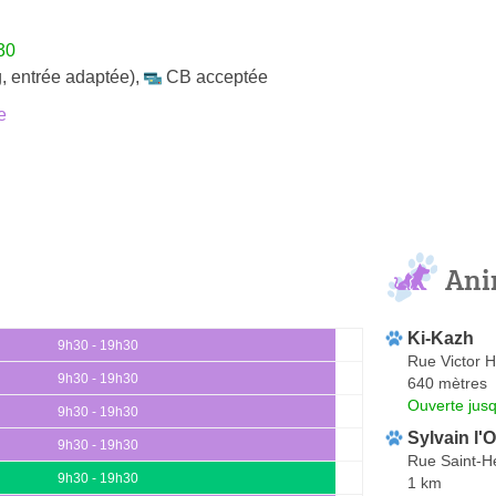
30
, entrée adaptée)
,
CB acceptée
e
Ani
Ki-Kazh
9h30 - 19h30
Rue Victor 
9h30 - 19h30
640 mètres
Ouverte jus
9h30 - 19h30
Sylvain l'O
9h30 - 19h30
Rue Saint-Hé
9h30 - 19h30
1 km