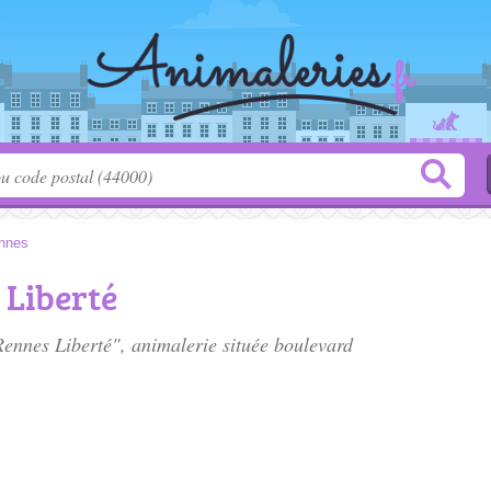
nnes
 Liberté
Rennes Liberté", animalerie située
boulevard