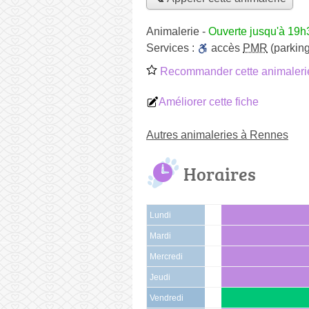
Animalerie
-
Ouverte jusqu'à 19h
Services :
accès
PMR
(parking
Recommander cette animaleri
Améliorer cette fiche
Autres animaleries à Rennes
Horaires
Lundi
Mardi
Mercredi
Jeudi
Vendredi