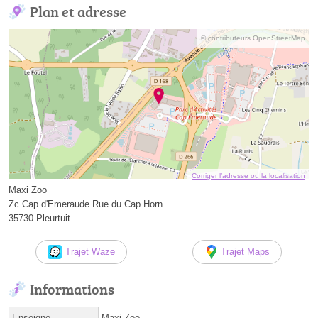
Plan et adresse
© contributeurs OpenStreetMap
Corriger l’adresse ou la localisation
Maxi Zoo
Zc Cap d'Emeraude Rue du Cap Horn
35730 Pleurtuit
Trajet Waze
Trajet Maps
Informations
Enseigne
Maxi Zoo