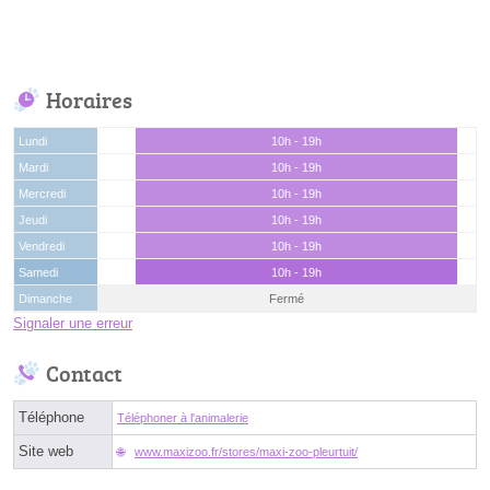
Horaires
Lundi
10h - 19h
Mardi
10h - 19h
Mercredi
10h - 19h
Jeudi
10h - 19h
Vendredi
10h - 19h
Samedi
10h - 19h
Dimanche
Fermé
Signaler une erreur
Contact
Téléphone
Téléphoner à l'animalerie
Site web
www.maxizoo.fr/stores/maxi-zoo-pleurtuit/