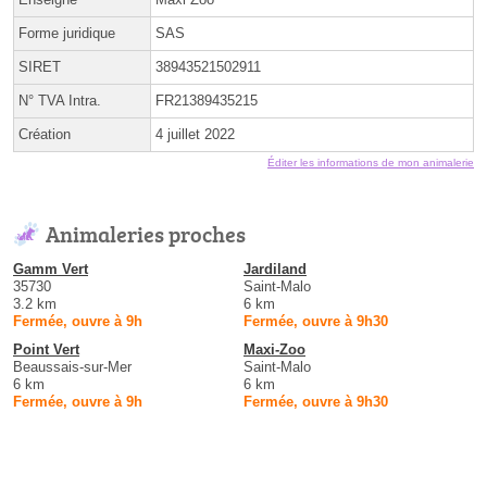
Forme juridique
SAS
SIRET
38943521502911
N° TVA Intra.
FR21389435215
Création
4 juillet 2022
Éditer les informations de mon animalerie
Animaleries proches
Gamm Vert
Jardiland
35730
Saint-Malo
3.2 km
6 km
Fermée, ouvre à 9h
Fermée, ouvre à 9h30
Point Vert
Maxi-Zoo
Beaussais-sur-Mer
Saint-Malo
6 km
6 km
Fermée, ouvre à 9h
Fermée, ouvre à 9h30