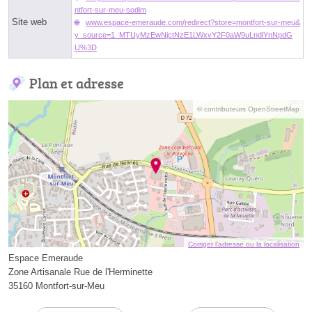
ntfort-sur-meu-sodim
Site web
www.espace-emeraude.com/redirect?store=montfort-sur-meu&
y_source=1_MTUyMzEwNjctNzE1LWxvY2F0aW9uLndlYnNpdG
U%3D
Plan et adresse
© contributeurs OpenStreetMap
Corriger l’adresse ou la localisation
Espace Emeraude
Zone Artisanale Rue de l'Herminette
35160 Montfort-sur-Meu