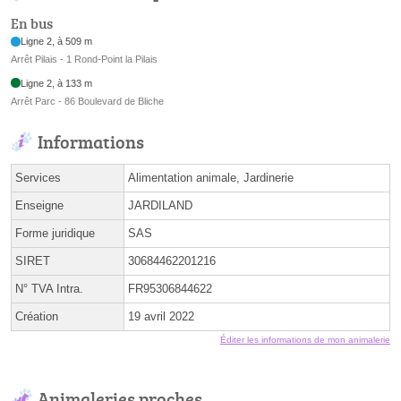
En bus
Ligne 2, à 509 m
Arrêt Pilais - 1 Rond-Point la Pilais
Ligne 2, à 133 m
Arrêt Parc - 86 Boulevard de Bliche
Informations
Services
Alimentation animale, Jardinerie
Enseigne
JARDILAND
Forme juridique
SAS
SIRET
30684462201216
N° TVA Intra.
FR95306844622
Création
19 avril 2022
Éditer les informations de mon animalerie
Animaleries proches