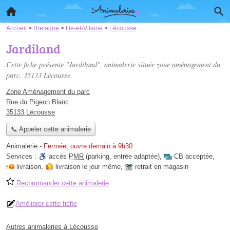
Accueil
>
Bretagne
>
Ille-et-Vilaine
>
Lécousse
Jardiland
Cette fiche présente "Jardiland", animalerie située
zone aménagement du
parc
, 35133 Lécousse.
Zone Aménagement du parc
Rue du Pigeon Blanc
35133 Lécousse
📞 Appeler cette animalerie
Animalerie
-
Fermée, ouvre demain à 9h30
Services :
accès
PMR
(parking, entrée adaptée)
,
CB acceptée
,
livraison
,
livraison le jour même
,
retrait en magasin
Recommander cette animalerie
Améliorer cette fiche
Autres animaleries à Lécousse