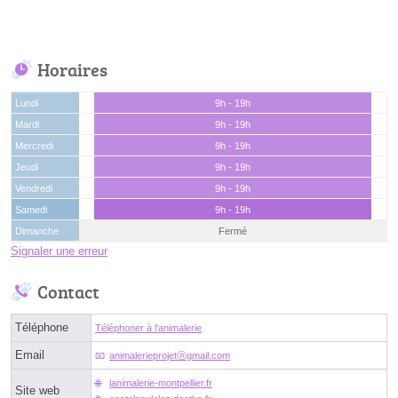
Horaires
Lundi
9h - 19h
Mardi
9h - 19h
Mercredi
9h - 19h
Jeudi
9h - 19h
Vendredi
9h - 19h
Samedi
9h - 19h
Dimanche
Fermé
Signaler une erreur
Contact
Téléphone
Téléphoner à l'animalerie
Email
animalerieprojetⓐgmail.com
lanimalerie-montpellier.fr
Site web