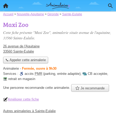
Accueil
>
Nouvelle-Aquitaine
>
Gironde
>
Sainte-Eulalie
Maxi Zoo
Cette fiche présente "Maxi Zoo", animalerie située
avenue de l'aquitaine
,
33560 Sainte-Eulalie.
26 avenue de l'Aquitaine
33560 Sainte-Eulalie
📞 Appeler cette animalerie
Animalerie
-
Fermée, ouvre à 9h30
Services :
accès
PMR
(parking, entrée adaptée)
,
CB acceptée
,
retrait en magasin
Une personne
recommande
cette animalerie.
Je recommande
Améliorer cette fiche
Autres animaleries à Sainte-Eulalie