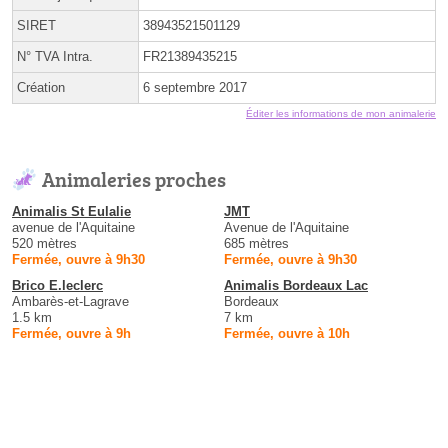
SIRET
38943521501129
N° TVA Intra.
FR21389435215
Création
6 septembre 2017
Éditer les informations de mon animalerie
Animaleries proches
Animalis St Eulalie
JMT
avenue de l'Aquitaine
Avenue de l'Aquitaine
520 mètres
685 mètres
Fermée, ouvre à 9h30
Fermée, ouvre à 9h30
Brico E.leclerc
Animalis Bordeaux Lac
Ambarès-et-Lagrave
Bordeaux
1.5 km
7 km
Fermée, ouvre à 9h
Fermée, ouvre à 10h