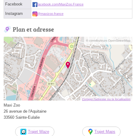
Facebook
facebook.com/MaxiZoo.France
Instagram
@maxizoo.france
Plan et adresse
© contributeurs OpenStreetMap
Corriger l’adresse ou la localisation
Maxi Zoo
26 avenue de l'Aquitaine
33560 Sainte-Eulalie
Trajet Waze
Trajet Maps