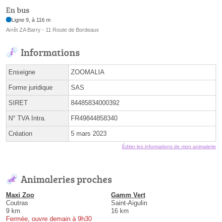
En bus
Ligne 9, à 116 m
Arrêt ZA Barry - 11 Route de Bordeaux
Informations
Enseigne
ZOOMALIA
Forme juridique
SAS
SIRET
84485834000392
N° TVA Intra.
FR49844858340
Création
5 mars 2023
Éditer les informations de mon animalerie
Animaleries proches
Maxi Zoo
Gamm Vert
Coutras
Saint-Aigulin
9 km
16 km
Fermée, ouvre demain à 9h30