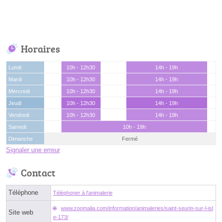
Horaires
Lundi
10h - 12h30
14h - 19h
Mardi
10h - 12h30
14h - 19h
Mercredi
10h - 12h30
14h - 19h
Jeudi
10h - 12h30
14h - 19h
Vendredi
10h - 12h30
14h - 19h
Samedi
10h - 19h
Dimanche
Fermé
Signaler une erreur
Contact
Téléphone
Téléphoner à l'animalerie
www.zoomalia.com/information/animaleries/saint-seurin-sur-l-isl
Site web
e-173/