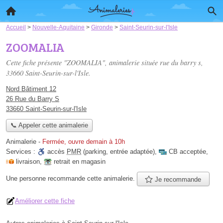
Accueil
>
Nouvelle-Aquitaine
>
Gironde
>
Saint-Seurin-sur-l'Isle
ZOOMALIA
Cette fiche présente "ZOOMALIA", animalerie située
rue du barry s
,
33660 Saint-Seurin-sur-l'Isle.
Nord Bâtiment 12
26 Rue du Barry S
33660 Saint-Seurin-sur-l'Isle
📞 Appeler cette animalerie
Animalerie
-
Fermée, ouvre demain à 10h
Services :
accès
PMR
(parking, entrée adaptée)
,
CB acceptée
,
livraison
,
retrait en magasin
Une personne
recommande
cette animalerie.
Je recommande
Améliorer cette fiche