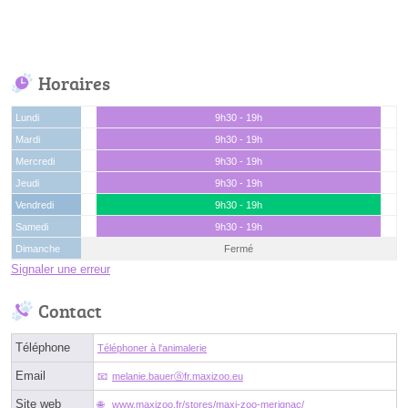
Horaires
Lundi
9h30 - 19h
Mardi
9h30 - 19h
Mercredi
9h30 - 19h
Jeudi
9h30 - 19h
Vendredi
9h30 - 19h
Samedi
9h30 - 19h
Dimanche
Fermé
Signaler une erreur
Contact
Téléphone
Téléphoner à l'animalerie
Email
melanie.bauerⓐfr.maxizoo.eu
Site web
www.maxizoo.fr/stores/maxi-zoo-merignac/