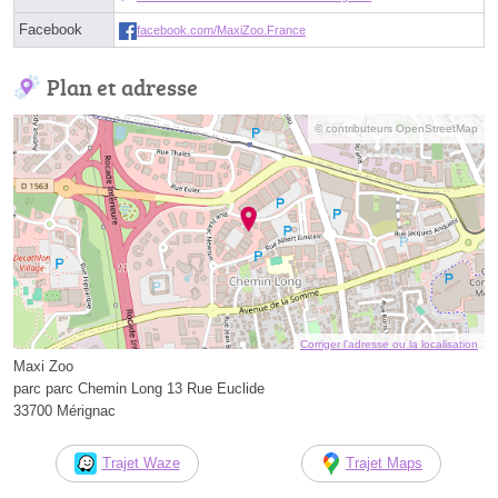
Facebook
facebook.com/MaxiZoo.France
Plan et adresse
© contributeurs OpenStreetMap
Corriger l’adresse ou la localisation
Maxi Zoo
parc parc Chemin Long 13 Rue Euclide
33700 Mérignac
Trajet Waze
Trajet Maps