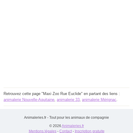
Retrouvez cette page "Maxi Zoo Rue Euclide" en partant des liens :
animalerie Nouvelle-Aquitaine
,
animalerie 33
,
animalerie Mérignac
.
Animaleries.fr - Tout pour les animaux de compagnie
© 2026
Animaleries.fr
Mentions légales
-
Contact
-
Inscription gratuite