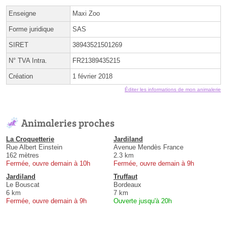
Enseigne
Maxi Zoo
Forme juridique
SAS
SIRET
38943521501269
N° TVA Intra.
FR21389435215
Création
1 février 2018
Éditer les informations de mon animalerie
Animaleries proches
La Croquetterie
Jardiland
Rue Albert Einstein
Avenue Mendès France
162 mètres
2.3 km
Fermée, ouvre demain à 10h
Fermée, ouvre demain à 9h
Jardiland
Truffaut
Le Bouscat
Bordeaux
6 km
7 km
Fermée, ouvre demain à 9h
Ouverte jusqu'à 20h