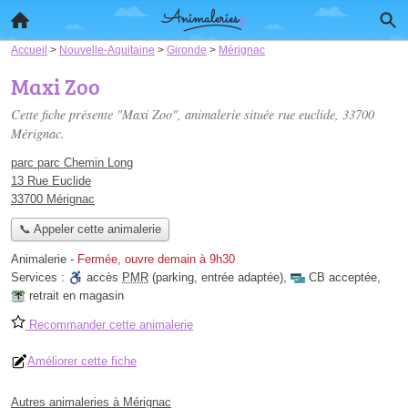
Accueil
>
Nouvelle-Aquitaine
>
Gironde
>
Mérignac
Maxi Zoo
Cette fiche présente "Maxi Zoo", animalerie située
rue euclide
, 33700
Mérignac.
parc parc Chemin Long
13 Rue Euclide
33700 Mérignac
📞 Appeler cette animalerie
Animalerie
-
Fermée, ouvre demain à 9h30
Services :
accès
PMR
(parking, entrée adaptée)
,
CB acceptée
,
retrait en magasin
Recommander cette animalerie
Améliorer cette fiche
Autres animaleries à Mérignac