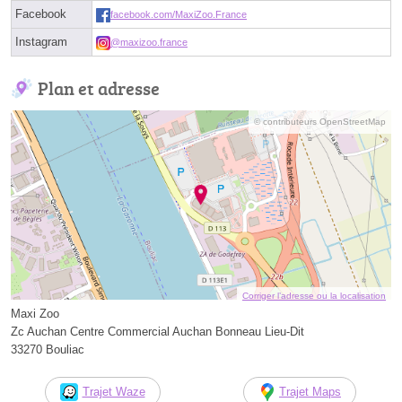
Facebook
facebook.com/MaxiZoo.France
Instagram
@maxizoo.france
Plan et adresse
© contributeurs OpenStreetMap
Corriger l’adresse ou la localisation
Maxi Zoo
Zc Auchan Centre Commercial Auchan Bonneau Lieu-Dit
33270 Bouliac
Trajet Waze
Trajet Maps