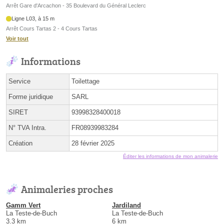
Arrêt Gare d'Arcachon - 35 Boulevard du Général Leclerc
Ligne L03, à 15 m
Arrêt Cours Tartas 2 - 4 Cours Tartas
Voir tout
Informations
Service
Toilettage
Forme juridique
SARL
SIRET
93998328400018
N° TVA Intra.
FR08939983284
Création
28 février 2025
Éditer les informations de mon animalerie
Animaleries proches
Gamm Vert
Jardiland
La Teste-de-Buch
La Teste-de-Buch
3.3 km
6 km