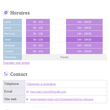
Horaires
Lundi
9h - 12h
14h - 18h30
Mardi
9h - 12h
14h - 18h30
Mercredi
9h - 12h
14h - 18h30
Jeudi
9h - 12h
14h - 18h30
Vendredi
9h - 12h
14h - 18h30
Samedi
9h - 12h
14h - 18h30
Dimanche
Fermé
Signaler une erreur
Contact
Téléphone
Téléphoner à l'animalerie
Email
jean-marc.ceronⓐeuralis.com
Site web
www.magasin-point-vert.fr/magasin/martres-tolosane