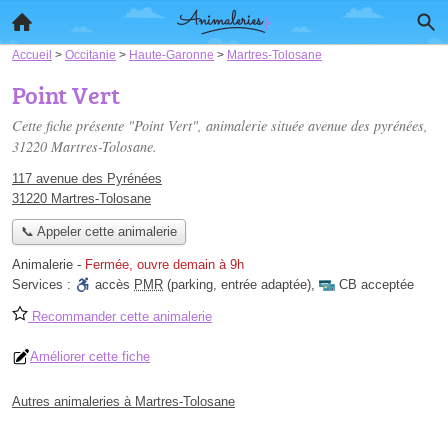
Accueil
>
Occitanie
>
Haute-Garonne
>
Martres-Tolosane
Point Vert
Cette fiche présente "Point Vert", animalerie située
avenue des pyrénées
,
31220 Martres-Tolosane.
117 avenue des Pyrénées
31220 Martres-Tolosane
📞 Appeler cette animalerie
Animalerie
-
Fermée, ouvre demain à 9h
Services :
accès
PMR
(parking, entrée adaptée)
,
CB acceptée
Recommander cette animalerie
Améliorer cette fiche
Autres animaleries à Martres-Tolosane