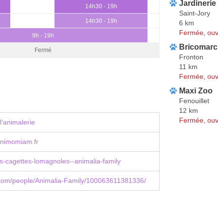
Jardinerie
14h30 - 19h
Saint-Jory
14h30 - 19h
6 km
Fermée, ouv
9h - 19h
Bricomarc
Fermé
Fronton
11 km
Fermée, ouv
Maxi Zoo
Fenouillet
12 km
Fermée, ouv
l'animalerie
nimomiam.fr
les-cagettes-lomagnoles--animalia-family
com/people/Animalia-Family/100063611381336/