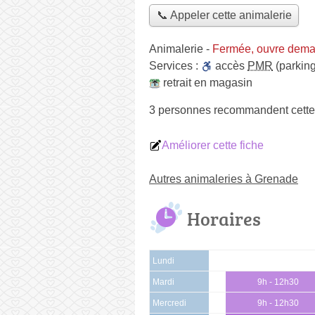
📞 Appeler cette animalerie
Animalerie
-
Fermée, ouvre dema
Services :
accès
PMR
(parking
retrait en magasin
3 personnes
recommandent
cette
Améliorer cette fiche
Autres animaleries à Grenade
Horaires
Lundi
Mardi
9h - 12h30
Mercredi
9h - 12h30