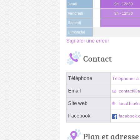
Jeudi
9h - 12h30
Vendredi
9h - 12h30
Samedi
Dimanche
Signaler une erreur
Contact
Téléphone
Téléphoner à 
Email
contactⓐa
Site web
local.bio/
Facebook
facebook.
Plan et adresse