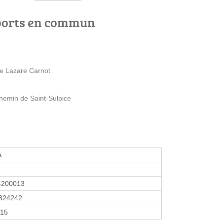
ports en commun
e Lazare Carnot
hemin de Saint-Sulpice
A
4200013
324242
015