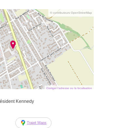
© contributeurs OpenStreetMap
Corriger l’adresse ou la localisation
résident Kennedy
Trajet Maps