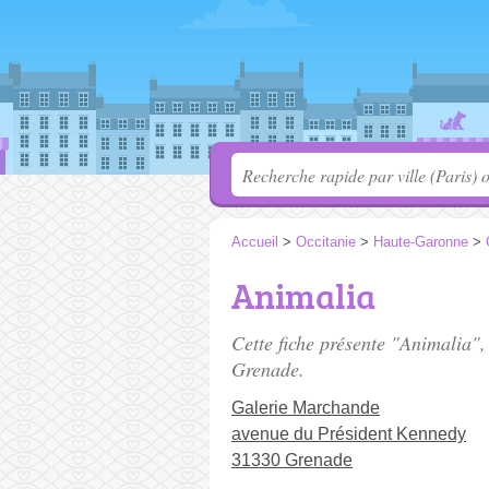
Accueil
>
Occitanie
>
Haute-Garonne
>
Animalia
Cette fiche présente "Animalia",
Grenade.
Galerie Marchande
avenue du Président Kennedy
31330 Grenade