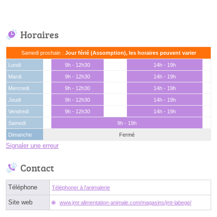
Horaires
Samedi prochain :
Jour férié (Assomption), les horaires peuvent varier
Lundi
9h - 12h30
14h - 19h
Mardi
9h - 12h30
14h - 19h
Mercredi
9h - 12h30
14h - 19h
Jeudi
9h - 12h30
14h - 19h
Vendredi
9h - 12h30
14h - 19h
Samedi
9h - 19h
Dimanche
Fermé
Signaler une erreur
Contact
Téléphone
Téléphoner à l'animalerie
Site web
www.jmt-alimentation-animale.com/magasins/jmt-labege/