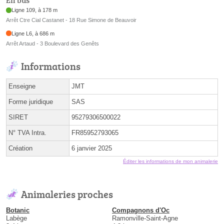
En bus
Ligne 109, à 178 m
Arrêt Ctre Cial Castanet - 18 Rue Simone de Beauvoir
Ligne L6, à 686 m
Arrêt Artaud - 3 Boulevard des Genêts
Informations
Enseigne
JMT
Forme juridique
SAS
SIRET
95279306500022
N° TVA Intra.
FR85952793065
Création
6 janvier 2025
Éditer les informations de mon animalerie
Animaleries proches
Botanic
Compagnons d'Oc
Labège
Ramonville-Saint-Agne