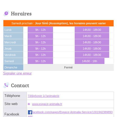
Horaires
Samedi prochain :
Jour férié (Assomption), les horaires peuvent varier
Lundi
9h - 12h
14h30 - 18h30
Mardi
9h - 12h
14h30 - 18h30
Mercredi
9h - 12h
14h30 - 18h30
Jeudi
9h - 12h
14h30 - 18h30
Vendredi
9h - 12h
14h30 - 18h30
Samedi
9h - 12h
14h30 - 18h
Dimanche
Fermé
Signaler une erreur
Contact
Téléphone
Téléphoner à l'animalerie
Site web
www.espace-animalia.fr
facebook.com/pages/Espace-Animalia-Service/1301942389893
Facebook
985