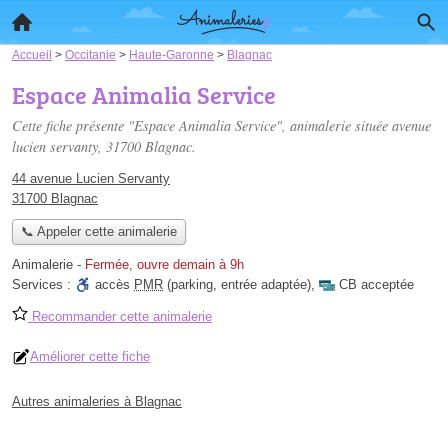
Accueil
>
Occitanie
>
Haute-Garonne
>
Blagnac
Espace Animalia Service
Cette fiche présente "Espace Animalia Service", animalerie située
avenue
lucien servanty
, 31700 Blagnac.
44 avenue Lucien Servanty
31700 Blagnac
📞 Appeler cette animalerie
Animalerie
-
Fermée, ouvre demain à 9h
Services :
accès
PMR
(parking, entrée adaptée)
,
CB acceptée
Recommander cette animalerie
Améliorer cette fiche
Autres animaleries à Blagnac