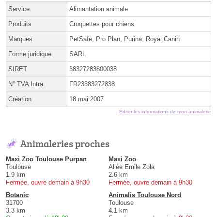
Service
Alimentation animale
Produits
Croquettes pour chiens
Marques
PetSafe, Pro Plan, Purina, Royal Canin
Forme juridique
SARL
SIRET
38327283800038
N° TVA Intra.
FR23383272838
Création
18 mai 2007
Éditer les informations de mon animalerie
Animaleries proches
Maxi Zoo Toulouse Purpan
Maxi Zoo
Toulouse
Allée Emile Zola
1.9 km
2.6 km
Fermée, ouvre demain à 9h30
Fermée, ouvre demain à 9h30
Botanic
Animalis Toulouse Nord
31700
Toulouse
3.3 km
4.1 km