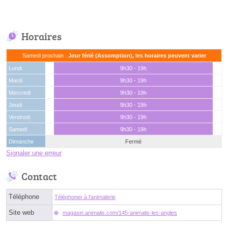
Horaires
Samedi prochain :
Jour férié (Assomption), les horaires peuvent varier
Lundi
9h30 - 19h
Mardi
9h30 - 19h
Mercredi
9h30 - 19h
Jeudi
9h30 - 19h
Vendredi
9h30 - 19h
Samedi
9h30 - 19h
Dimanche
Fermé
Signaler une erreur
Contact
Téléphone
Téléphoner à l'animalerie
Site web
magasin.animalis.com/145-animalis-les-angles