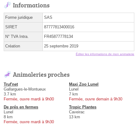
Informations
Forme juridique
SAS
SIRET
87777813400016
N° TVA Intra.
FR45877778134
Création
25 septembre 2019
Éditer les informations de mon animalerie
Animaleries proches
Truf'net
Maxi Zoo Lunel
Gallargues-le-Montueux
Lunel
3.7 km
7 km
Fermée, ouvre mardi à 9h00
Fermée, ouvre demain à 9h30
De prés en fermes
Tropic Plantes
Lunel
Caveirac
8 km
13 km
Fermée, ouvre mardi à 9h30