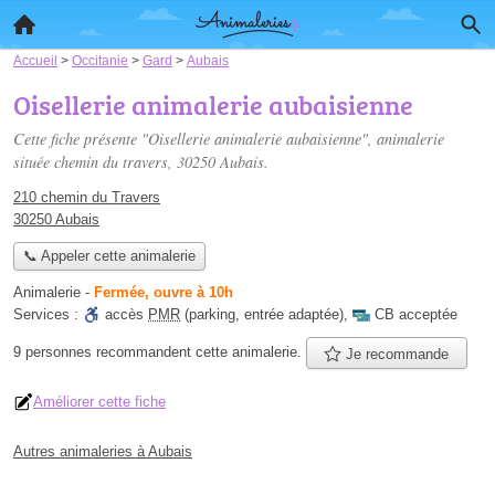
Accueil
>
Occitanie
>
Gard
>
Aubais
Oisellerie animalerie aubaisienne
Cette fiche présente "Oisellerie animalerie aubaisienne", animalerie
située
chemin du travers
, 30250 Aubais.
210 chemin du Travers
30250 Aubais
📞 Appeler cette animalerie
Animalerie
-
Fermée, ouvre à 10h
Services :
accès
PMR
(parking, entrée adaptée)
,
CB acceptée
9 personnes
recommandent
cette animalerie.
Je recommande
Améliorer cette fiche
Autres animaleries à Aubais