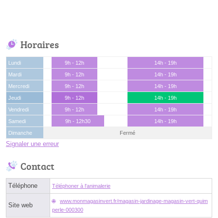
Horaires
Lundi
9h - 12h
14h - 19h
Mardi
9h - 12h
14h - 19h
Mercredi
9h - 12h
14h - 19h
Jeudi
9h - 12h
14h - 19h
Vendredi
9h - 12h
14h - 19h
Samedi
9h - 12h30
14h - 19h
Dimanche
Fermé
Signaler une erreur
Contact
Téléphone
Téléphoner à l'animalerie
www.monmagasinvert.fr/magasin-jardinage-magasin-vert-quim
Site web
perle-000300