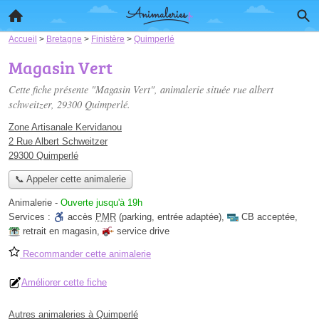
Accueil
>
Bretagne
>
Finistère
>
Quimperlé
Magasin Vert
Cette fiche présente "Magasin Vert", animalerie située
rue albert
schweitzer
, 29300 Quimperlé.
Zone Artisanale Kervidanou
2 Rue Albert Schweitzer
29300 Quimperlé
📞 Appeler cette animalerie
Animalerie
-
Ouverte jusqu'à 19h
Services :
accès
PMR
(parking, entrée adaptée)
,
CB acceptée
,
retrait en magasin
,
service drive
Recommander cette animalerie
Améliorer cette fiche
Autres animaleries à Quimperlé