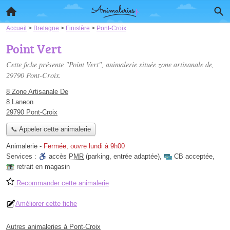
Accueil
>
Bretagne
>
Finistère
>
Pont-Croix
Point Vert
Cette fiche présente "Point Vert", animalerie située
zone artisanale de
,
29790 Pont-Croix.
8 Zone Artisanale De
8 Laneon
29790 Pont-Croix
📞 Appeler cette animalerie
Animalerie
-
Fermée, ouvre lundi à 9h00
Services :
accès
PMR
(parking, entrée adaptée)
,
CB acceptée
,
retrait en magasin
Recommander cette animalerie
Améliorer cette fiche
Autres animaleries à Pont-Croix