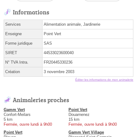
Informations
Services
Alimentation animale, Jardinerie
Enseigne
Point Vert
Forme juridique
SAS
SIRET
44533023600040
N° TVA Intra.
FR20445330236
Création
3 novembre 2003
Éditer les informations de mon animalerie
Animaleries proches
Gamm Vert
Point Vert
Confort-Meilars
Douarnenez
5 km
15 km
Fermée, ouvre lundi à 9h00
Fermée, ouvre lundi à 9h00
Point Vert
Gamm Vert Village