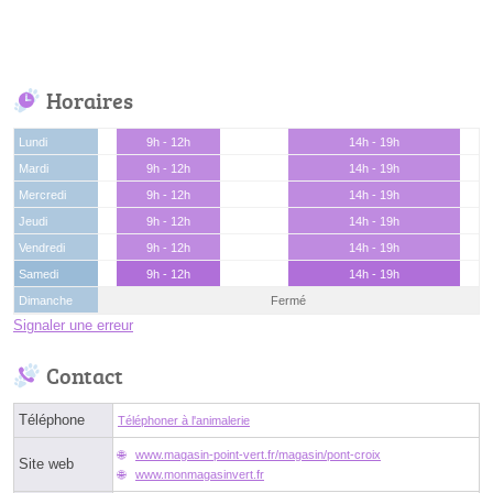
Horaires
Lundi
9h - 12h
14h - 19h
Mardi
9h - 12h
14h - 19h
Mercredi
9h - 12h
14h - 19h
Jeudi
9h - 12h
14h - 19h
Vendredi
9h - 12h
14h - 19h
Samedi
9h - 12h
14h - 19h
Dimanche
Fermé
Signaler une erreur
Contact
Téléphone
Téléphoner à l'animalerie
www.magasin-point-vert.fr/magasin/pont-croix
Site web
www.monmagasinvert.fr