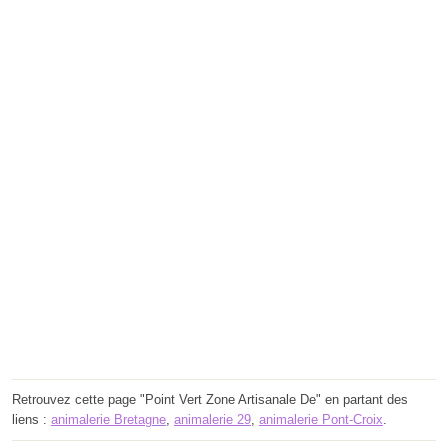
Retrouvez cette page "Point Vert Zone Artisanale De" en partant des
liens :
animalerie Bretagne
,
animalerie 29
,
animalerie Pont-Croix
.