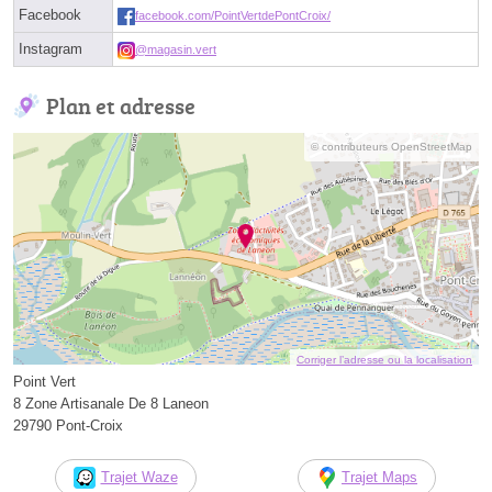
Facebook
facebook.com/PointVertdePontCroix/
Instagram
@magasin.vert
Plan et adresse
© contributeurs OpenStreetMap
Corriger l’adresse ou la localisation
Point Vert
8 Zone Artisanale De 8 Laneon
29790 Pont-Croix
Trajet Waze
Trajet Maps