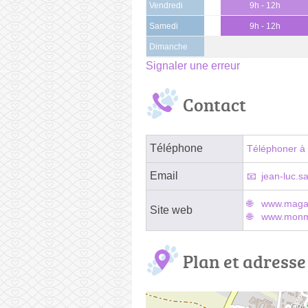
Vendredi
9h - 12h
Samedi
9h - 12h
Dimanche
Signaler une erreur
Contact
Téléphone
Téléphoner à 
Email
jean-luc.sa
www.magas
Site web
www.monma
Plan et adresse