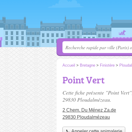
Accueil
>
Bretagne
>
Finistère
>
Plouda
Point Vert
Cette fiche présente "Point Vert
29830 Ploudalmézeau.
2 Chem. Du Ménez Za.de
29830 Ploudalmézeau
📞 Appeler cette animalerie