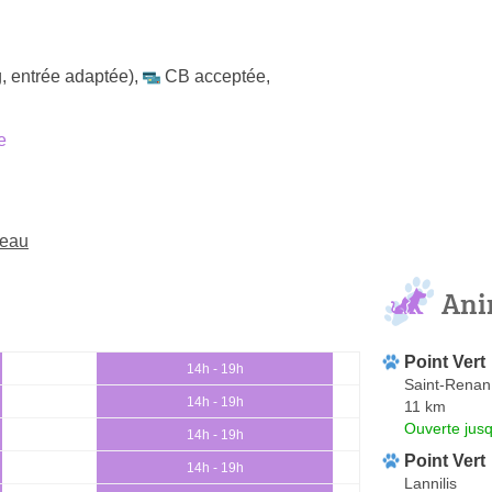
, entrée adaptée)
,
CB acceptée
,
e
zeau
Ani
Point Vert
14h - 19h
Saint-Renan
14h - 19h
11 km
Ouverte jus
14h - 19h
Point Vert
14h - 19h
Lannilis