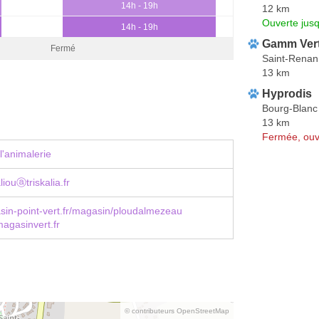
14h - 19h
12 km
Ouverte jus
14h - 19h
Gamm Vert
Fermé
Saint-Renan
13 km
Hyprodis
Bourg-Blanc
13 km
Fermée, ouv
l'animalerie
liouⓐtriskalia.fr
in-point-vert.fr/magasin/ploudalmezeau
gasinvert.fr
© contributeurs OpenStreetMap