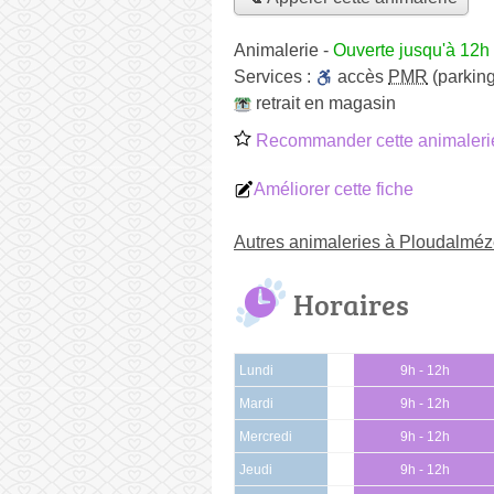
Animalerie
-
Ouverte jusqu'à 12h
Services :
accès
PMR
(parking
retrait en magasin
Recommander cette animaleri
Améliorer cette fiche
Autres animaleries à Ploudalmé
Horaires
Lundi
9h - 12h
Mardi
9h - 12h
Mercredi
9h - 12h
Jeudi
9h - 12h