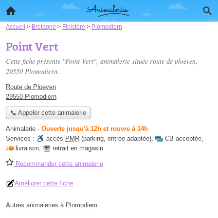
Accueil
>
Bretagne
>
Finistère
>
Plomodiern
Point Vert
Cette fiche présente "Point Vert", animalerie située
route de ploeven
,
29550 Plomodiern.
Route de Ploeven
29550 Plomodiern
📞 Appeler cette animalerie
Animalerie
-
Ouverte jusqu'à 12h et rouvre à 14h
Services :
accès
PMR
(parking, entrée adaptée)
,
CB acceptée
,
livraison
,
retrait en magasin
Recommander cette animalerie
Améliorer cette fiche
Autres animaleries à Plomodiern