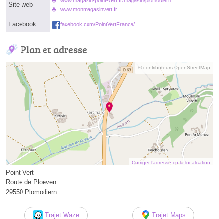
www.magasin-point-vert.fr/magasin/plomodiern
Site web
www.monmagasinvert.fr
Facebook
facebook.com/PointVertFrance/
Plan et adresse
© contributeurs OpenStreetMap
Corriger l’adresse ou la localisation
Point Vert
Route de Ploeven
29550 Plomodiern
Trajet Waze
Trajet Maps