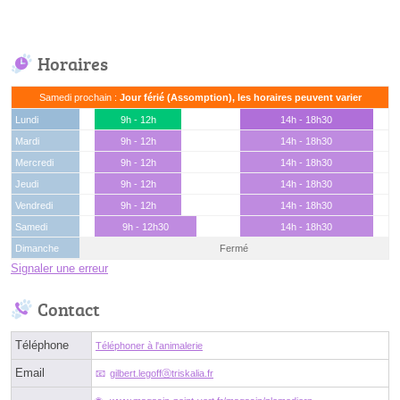
Horaires
Samedi prochain :
Jour férié (Assomption), les horaires peuvent varier
Lundi
9h - 12h
14h - 18h30
Mardi
9h - 12h
14h - 18h30
Mercredi
9h - 12h
14h - 18h30
Jeudi
9h - 12h
14h - 18h30
Vendredi
9h - 12h
14h - 18h30
Samedi
9h - 12h30
14h - 18h30
Dimanche
Fermé
Signaler une erreur
Contact
Téléphone
Téléphoner à l'animalerie
Email
gilbert.legoffⓐtriskalia.fr