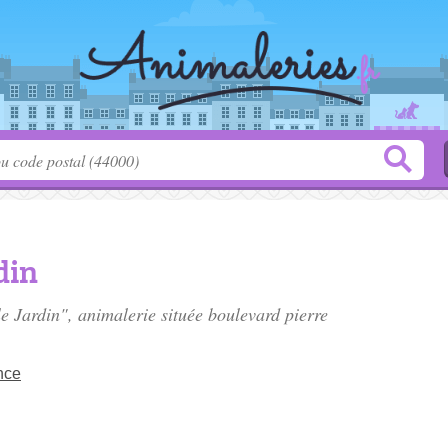
din
 le Jardin", animalerie située
boulevard pierre
nce