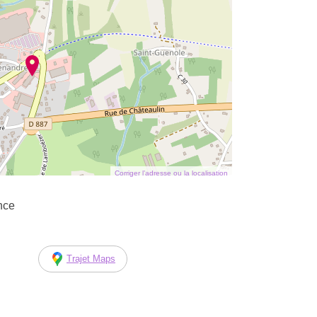
Corriger l’adresse ou la localisation
nce
Trajet Maps