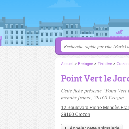
Accueil
>
Bretagne
>
Finistère
>
Crozon
Point Vert le Jar
Cette fiche présente "Point Vert
mendès france
, 29160 Crozon.
12 Boulevard Pierre Mendès Fra
29160 Crozon
📞 Appeler cette animalerie