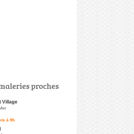
maleries proches
 Village
-Mer
re à 9h
t