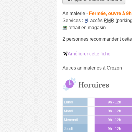
Animalerie
-
Fermée, ouvre à 9h
Services :
accès
PMR
(parking
retrait en magasin
2 personnes
recommandent
cette
Améliorer cette fiche
Autres animaleries à Crozon
Horaires
Lundi
9h - 12h
Mardi
9h - 12h
Mercredi
9h - 12h
Jeudi
9h - 12h