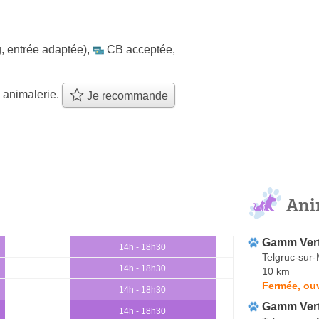
, entrée adaptée)
,
CB acceptée
,
 animalerie.
Je recommande
Ani
Gamm Vert
14h - 18h30
Telgruc-sur
14h - 18h30
10 km
Fermée, ouv
14h - 18h30
Gamm Ver
14h - 18h30