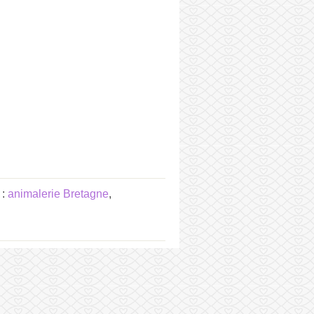
 :
animalerie Bretagne
,