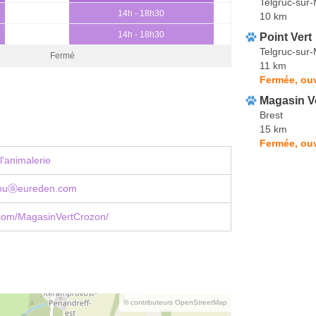
Telgruc-sur
14h - 18h30
10 km
14h - 18h30
Point Vert
Telgruc-sur
Fermé
11 km
Fermée, ouv
Magasin V
Brest
15 km
Fermée, ou
l'animalerie
elouⓐeureden.com
com/MagasinVertCrozon/
© contributeurs OpenStreetMap